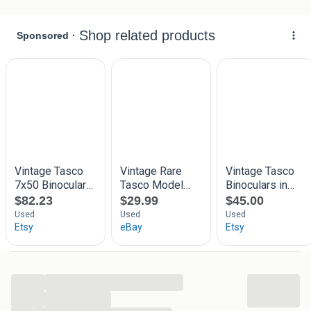
...
...