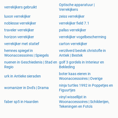
Optische apparatuur |
verrekijkers gebruikt
Verrekijkers
luxon verrekijker
zeiss verrekijker
noblesse verrekijker
verrekijker field 7.1
traveler verrekijker
pallas verrekijker
horizon verrekijker
verrekijker vogelbescherming
verrekijker met statief
carton verrekijker
hemnes spiegel in
verzilverd bestek christofle in
Woonaccessoires | Spiegels
Antiek | Bestek
nuenen in Geschiedenis | Stad en
golf 3 gordels in Interieur en
Regio
Bekleding
boter kaas eieren in
urk in Antieke sieraden
Woonaccessoires | Overige
ninja turtles 1992 in Poppetjes en
womanizer in Dvd's | Drama
Figuurtjes
vinyl wissellijst in
faber sp5 in Haarden
Woonaccessoires | Schilderijen,
Tekeningen en Foto's