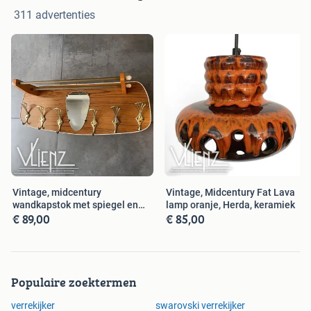
311 advertenties
Vintage, midcentury
Vintage, Midcentury Fat Lava
wandkapstok met spiegel en
lamp oranje, Herda, keramiek
€ 89,00
€ 85,00
hoedenrek
Populaire zoektermen
verrekijker
swarovski verrekijker