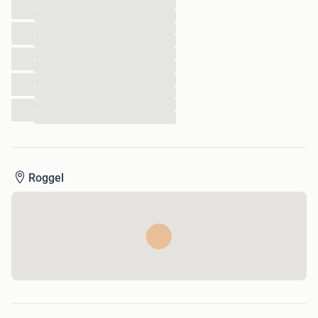
...
...
...
...
...
...
...
...
...
...
Roggel