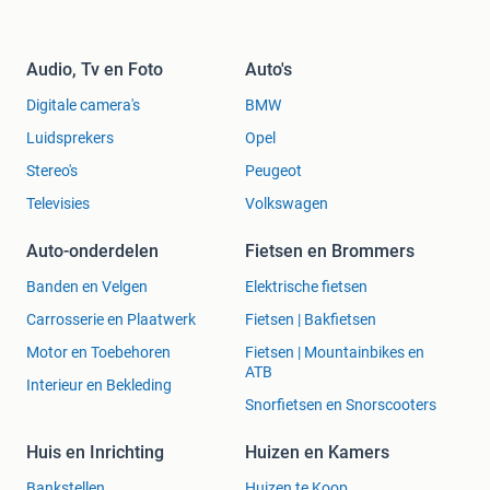
Audio, Tv en Foto
Auto's
Digitale camera's
BMW
Luidsprekers
Opel
Stereo's
Peugeot
Televisies
Volkswagen
Auto-onderdelen
Fietsen en Brommers
Banden en Velgen
Elektrische fietsen
Carrosserie en Plaatwerk
Fietsen | Bakfietsen
Motor en Toebehoren
Fietsen | Mountainbikes en
ATB
Interieur en Bekleding
Snorfietsen en Snorscooters
Huis en Inrichting
Huizen en Kamers
Bankstellen
Huizen te Koop