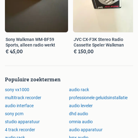
Sony Walkman WM-BF59
JVC CX-F3K Stereo Radio
Sports, alleen radio werkt
Cassette Speler Walkman
€ 45,00
€ 150,00
Populaire zoektermen
sony vx1000
audio rack
multitrack recorder
professionele geluidsinstallatie
audio interface
audio leveler
sony pcm
dhd audio
studio apparatuur
omnia audio
4 track recorder
audio apparatuur
audio rack
lynx audio