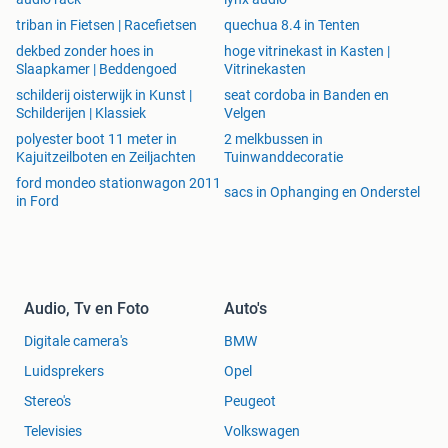
triban in Fietsen | Racefietsen
quechua 8.4 in Tenten
dekbed zonder hoes in
hoge vitrinekast in Kasten |
Slaapkamer | Beddengoed
Vitrinekasten
schilderij oisterwijk in Kunst |
seat cordoba in Banden en
Schilderijen | Klassiek
Velgen
polyester boot 11 meter in
2 melkbussen in
Kajuitzeilboten en Zeiljachten
Tuinwanddecoratie
ford mondeo stationwagon 2011
sacs in Ophanging en Onderstel
in Ford
Audio, Tv en Foto
Auto's
Digitale camera's
BMW
Luidsprekers
Opel
Stereo's
Peugeot
Televisies
Volkswagen