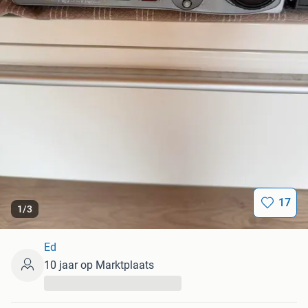
17
1
/
3
Ed
10 jaar op Marktplaats
...