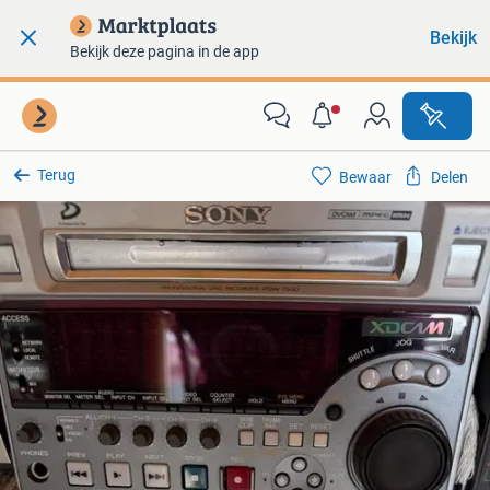
Bekijk
Bekijk deze pagina in de app
Terug
Bewaar
Delen