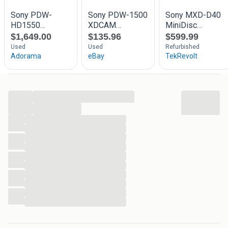
...
...
...
...
...
...
...
...
...
...
...
...