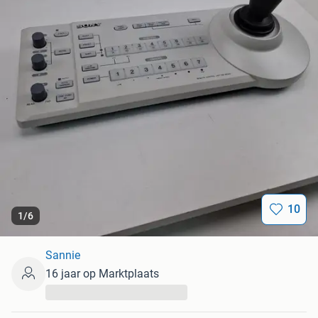
10
1
/
6
Sannie
16 jaar op Marktplaats
...