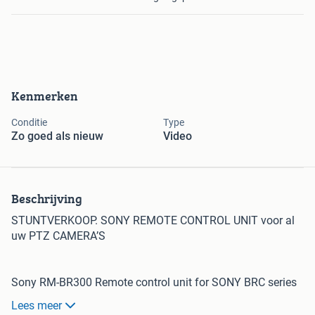
Kenmerken
Conditie
Type
Zo goed als nieuw
Video
Beschrijving
STUNTVERKOOP. SONY REMOTE CONTROL UNIT voor al
uw PTZ CAMERA’S
Sony RM-BR300 Remote control unit for SONY BRC series
cameras. Sony RM-BR300 Joystick Remote Control Panel
Lees meer
is an advanced remote control unit for the BRC-300, EVI-