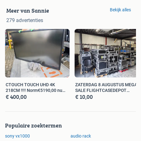
Meer van Sannie
Bekijk alles
279 advertenties
CTOUCH TOUCH UHD 4K
ZATERDAG 8 AUGUSTUS MEGA
218CM !!!! Norm€5190,00 nu
SALE FLIGHTCASEDEPOT
€ 400,00
€ 10,00
€400,00 TOP
ALMERE 800Stuk
Populaire zoektermen
sony vx1000
audio rack