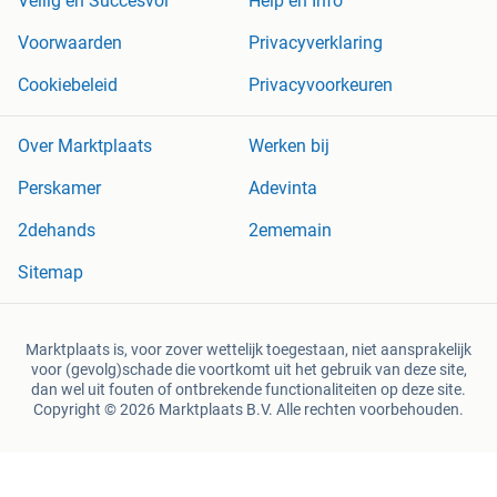
Veilig en Succesvol
Help en Info
Voorwaarden
Privacyverklaring
Cookiebeleid
Privacyvoorkeuren
Over Marktplaats
Werken bij
Perskamer
Adevinta
2dehands
2ememain
Sitemap
Marktplaats is, voor zover wettelijk toegestaan, niet aansprakelijk
voor (gevolg)schade die voortkomt uit het gebruik van deze site,
dan wel uit fouten of ontbrekende functionaliteiten op deze site.
Copyright © 2026 Marktplaats B.V. Alle rechten voorbehouden.
een
onderneming