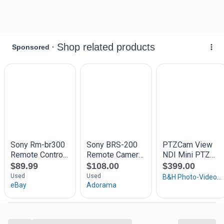
D100, EVI-D70 and EVI-D30 cameras all while using the
VISCA control system. A joystick controller gives precision
camera moves and focus adjustments. For the BRC-300,
up to 6 preset camera and lens positions can be
programmed for immediate recall. The other camera
models have up to 16 preset positions.
Controller operations include adjustments for auto-focus,
white balance, the auto-exposure feature and backlight
compensation. A tally lamp feature is also possible in
these systems. The remote control features are performed
using the standard VISCA protocol. An 8-pin to 8-pin DIN
RS-232C cable required for the control functions is
included. This controller can perform these functions with
up to seven cameras in a daisy-chain configuration.
Voor Verhuurbedrijf , Beveiligingsbedrijf , Beveiliging ,
Livestream , Broadcast , Live Stream Drive in Show , Band ,
evenementen Bedrijf , AV Bedrijf , PA Bedrijf , Beursstand
,Theater , Theaterzaal Stichting , Vereniging , Decorbedrijf ,
...