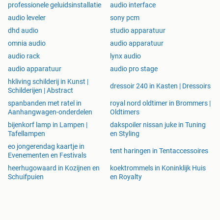
professionele geluidsinstallatie
audio interface
audio leveler
sony pcm
dhd audio
studio apparatuur
omnia audio
audio apparatuur
audio rack
lynx audio
audio apparatuur
audio pro stage
hkliving schilderij in Kunst |
dressoir 240 in Kasten | Dressoirs
Schilderijen | Abstract
spanbanden met ratel in
royal nord oldtimer in Brommers |
Aanhangwagen-onderdelen
Oldtimers
bijenkorf lamp in Lampen |
dakspoiler nissan juke in Tuning
Tafellampen
en Styling
eo jongerendag kaartje in
tent haringen in Tentaccessoires
Evenementen en Festivals
heerhugowaard in Kozijnen en
koektrommels in Koninklijk Huis
Schuifpuien
en Royalty