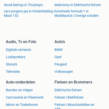
david biertap in Thuistaps
leiderdorp in Elektrische fietsen
cars jongens jas in Kinderkleding |
hotwheels formule 1 in
Maat 152
Modelauto's | Overige schalen
Audio, Tv en Foto
Auto's
Digitale camera's
BMW
Luidsprekers
Opel
Stereo's
Peugeot
Televisies
Volkswagen
Auto-onderdelen
Fietsen en Brommers
Banden en Velgen
Elektrische fietsen
Carrosserie en Plaatwerk
Fietsen | Bakfietsen
Motor en Toebehoren
Fietsen | Mountainbikes en
ATB