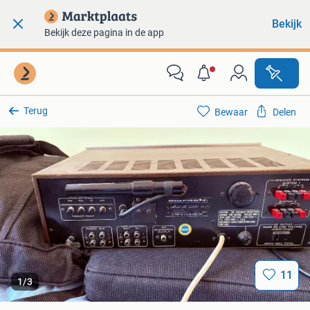
Bekijk
Bekijk deze pagina in de app
Terug
Bewaar
Delen
11
1
/
3