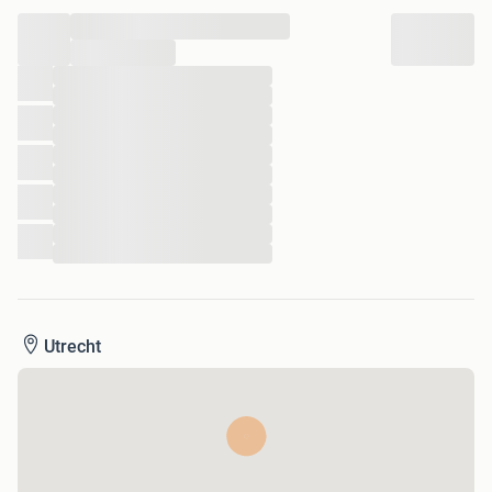
...
...
...
...
...
...
...
...
...
...
...
...
Utrecht