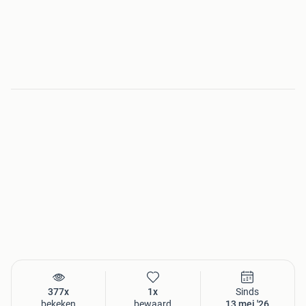
377x
1x
Sinds
bekeken
bewaard
13 mei '26