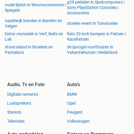
g29 pedalen in Spelcomputers |
ovale lijsten in Woonaccessoires |
Sony PlayStation Consoles |
Spiegels
Accessoires
naaldwijk banden in Banden en
stoelen weert in Tuinstoelen
Velgen
histor monodek in Verf, Beits en
fiets 20 inch kampen in Fietsen |
Lak
Racefietsen
stone island in Broeken en
de ijsvogel voorthuizen in
Pantalons
Vakantiehuizen | Nederland
Audio, Tv en Foto
Auto's
Digitale camera's
BMW
Luidsprekers
Opel
Stereo's
Peugeot
Televisies
Volkswagen