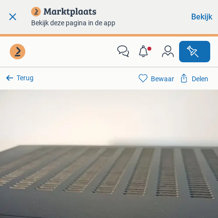
Bekijk
Bekijk deze pagina in de app
Terug
Bewaar
Delen