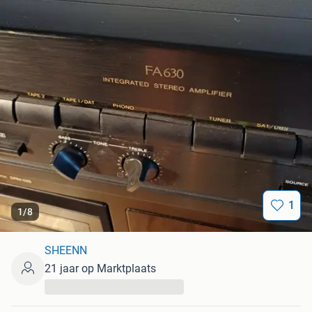
1
1
/
8
SHEENN
21 jaar op Marktplaats
...