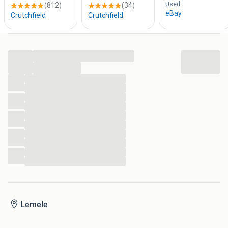
...
...
...
...
...
...
...
...
...
...
...
...
Lemele