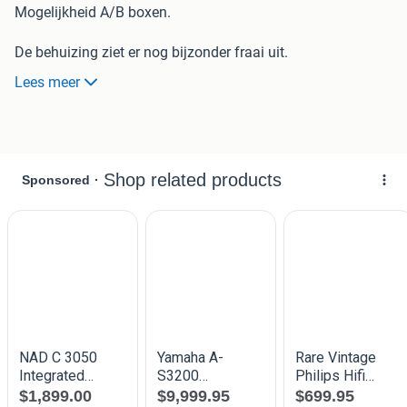
Mogelijkheid A/B boxen.
De behuizing ziet er nog bijzonder fraai uit.
Bij inschakelen,hoge lage tonen regelaar dan wel
Lees meer
vol.regelaar...geen kraakgeluidje te horen.
Kortom ..bent u liefhebber van vint.gel.apparatuur, dan is
deze versterker met phono/aux cd ingang, misschien iets
voor u.