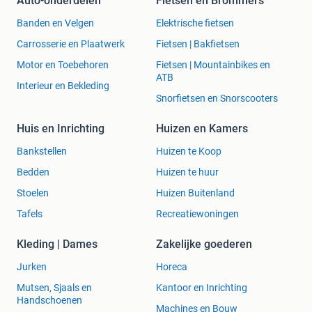
Auto-onderdelen
Fietsen en Brommers
Banden en Velgen
Elektrische fietsen
Carrosserie en Plaatwerk
Fietsen | Bakfietsen
Motor en Toebehoren
Fietsen | Mountainbikes en
ATB
Interieur en Bekleding
Snorfietsen en Snorscooters
Huis en Inrichting
Huizen en Kamers
Bankstellen
Huizen te Koop
Bedden
Huizen te huur
Stoelen
Huizen Buitenland
Tafels
Recreatiewoningen
Kleding | Dames
Zakelijke goederen
Jurken
Horeca
Mutsen, Sjaals en
Kantoor en Inrichting
Handschoenen
Machines en Bouw