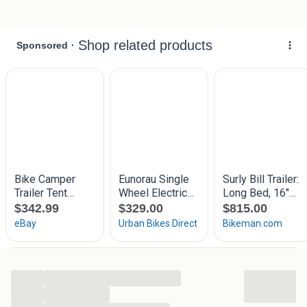
...
...