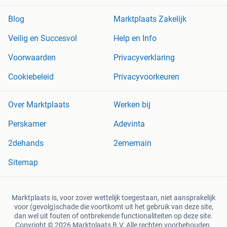
Blog
Marktplaats Zakelijk
Veilig en Succesvol
Help en Info
Voorwaarden
Privacyverklaring
Cookiebeleid
Privacyvoorkeuren
Over Marktplaats
Werken bij
Perskamer
Adevinta
2dehands
2ememain
Sitemap
Marktplaats is, voor zover wettelijk toegestaan, niet aansprakelijk
voor (gevolg)schade die voortkomt uit het gebruik van deze site,
dan wel uit fouten of ontbrekende functionaliteiten op deze site.
Copyright © 2026 Marktplaats B.V. Alle rechten voorbehouden.