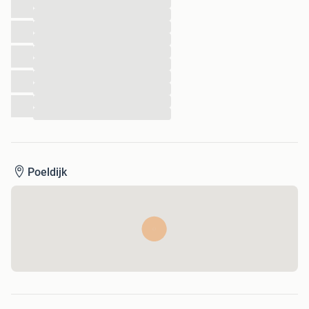
...
...
...
...
...
...
...
...
...
...
Poeldijk