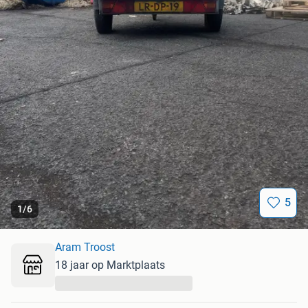
5
1
/
6
Aram Troost
18 jaar op Marktplaats
...