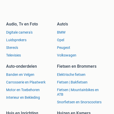
Audio, Tv en Foto
Auto's
Digitale camera's
BMW
Luidsprekers
Opel
Stereo's
Peugeot
Televisies
Volkswagen
Auto-onderdelen
Fietsen en Brommers
Banden en Velgen
Elektrische fietsen
Carrosserie en Plaatwerk
Fietsen | Bakfietsen
Motor en Toebehoren
Fietsen | Mountainbikes en
ATB
Interieur en Bekleding
Snorfietsen en Snorscooters
Huis en Inrichting
Huizen en Kamers