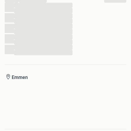
...
...
...
...
...
...
...
...
...
...
Emmen