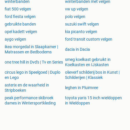
winterbanden
winterbanden met velgen
fiat 500 velgen
vw up velgen
ford fiesta velgen
polo velgen
gebruikte banden
suzuki swift velgen
opel kadett velgen
kia picanto velgen
aygo velgen
ford transit custom velgen
ikea morgedal in Slaapkamer |
dacia in Dacia
Matrassen en Bedbodems
smeg koelkast gebruikt in
one tree hill in Dvd's | Tv en Series
Koelkasten en IJskasten
circus lego in Speelgoed | Duplo
olieverf schilderij bos in Kunst |
en Lego
Schilderijen | Klassiek
asterix en de waarheid in
leghen in Pluimvee
Stripboeken
peak performance skibroek
toyota yaris 15 inch wieldoppen
dames in Wintersportkleding
in Wieldoppen