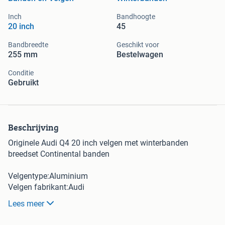
Inch
Bandhoogte
20 inch
45
Bandbreedte
Geschikt voor
255 mm
Bestelwagen
Conditie
Gebruikt
Beschrijving
Originele Audi Q4 20 inch velgen met winterbanden
breedset Continental banden
Velgentype:Aluminium
Velgen fabrikant:Audi
Velgenmaat:20 inch
Lees meer
Velgenbreedte:8j voor 9j achter
Et-warde:45 voor 42 achter