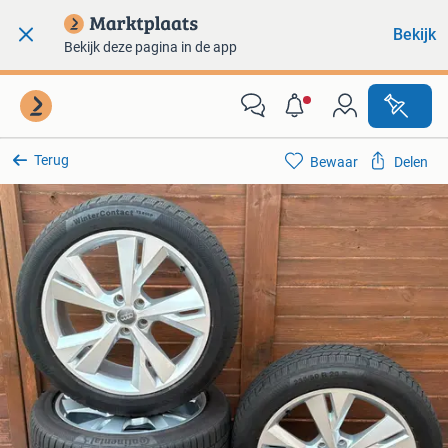
Bekijk
Bekijk deze pagina in de app
Terug
Bewaar
Delen