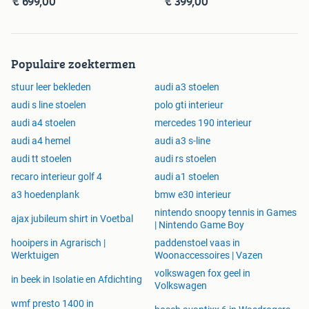
€ 699,00
€ 399,00
Populaire zoektermen
stuur leer bekleden
audi a3 stoelen
audi s line stoelen
polo gti interieur
audi a4 stoelen
mercedes 190 interieur
audi a4 hemel
audi a3 s-line
audi tt stoelen
audi rs stoelen
recaro interieur golf 4
audi a1 stoelen
a3 hoedenplank
bmw e30 interieur
nintendo snoopy tennis in Games
ajax jubileum shirt in Voetbal
| Nintendo Game Boy
hooipers in Agrarisch |
paddenstoel vaas in
Werktuigen
Woonaccessoires | Vazen
volkswagen fox geel in
in beek in Isolatie en Afdichting
Volkswagen
wmf presto 1400 in