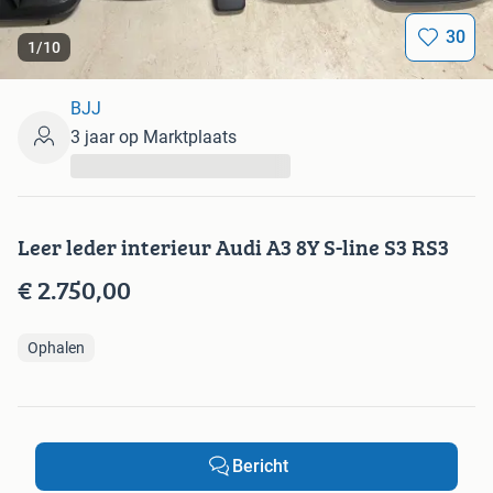
30
1
/
10
BJJ
3 jaar op Marktplaats
...
Leer leder interieur Audi A3 8Y S-line S3 RS3
€ 2.750,00
Ophalen
Bericht