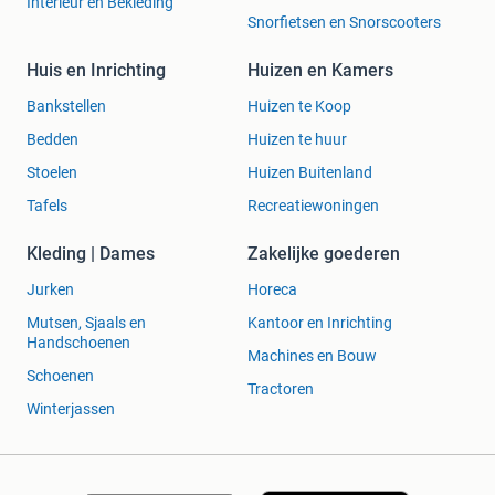
Interieur en Bekleding
Snorfietsen en Snorscooters
Huis en Inrichting
Huizen en Kamers
Bankstellen
Huizen te Koop
Bedden
Huizen te huur
Stoelen
Huizen Buitenland
Tafels
Recreatiewoningen
Kleding | Dames
Zakelijke goederen
Jurken
Horeca
Mutsen, Sjaals en
Kantoor en Inrichting
Handschoenen
Machines en Bouw
Schoenen
Tractoren
Winterjassen