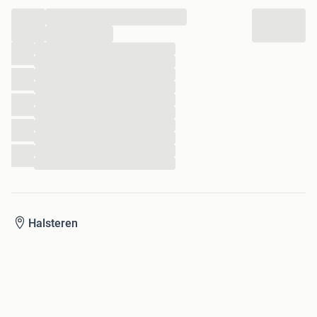
...
...
...
...
...
...
...
...
...
...
...
...
Halsteren