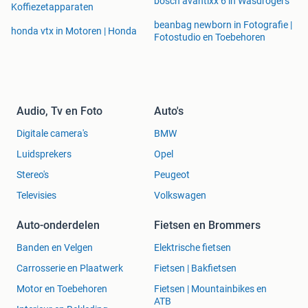
bosch avantixx 6 in Wasdrogers
Koffiezetapparaten
beanbag newborn in Fotografie |
honda vtx in Motoren | Honda
Fotostudio en Toebehoren
Audio, Tv en Foto
Auto's
Digitale camera's
BMW
Luidsprekers
Opel
Stereo's
Peugeot
Televisies
Volkswagen
Auto-onderdelen
Fietsen en Brommers
Banden en Velgen
Elektrische fietsen
Carrosserie en Plaatwerk
Fietsen | Bakfietsen
Motor en Toebehoren
Fietsen | Mountainbikes en
ATB