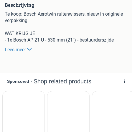
Beschrijving
Te koop: Bosch Aerotwin ruitenwissers, nieuw in originele
verpakking.
WAT KRIJG JE
- 1x Bosch AP 21 U - 530 mm (21") - bestuurderszijde
- 1x Bosch AP 19 U - 475 mm (19") - passagierszijde
Lees meer
- Type: Flatblade met Multi-fit aansluiting
PAST OP O.A.
- VW Golf 4, Golf 5, Golf 6
- VW Polo 9N, Polo 6R
- VW Tiguan 5N, Passat 3B6/3BG
- Audi A3 (8P), A6 C7, Q3 (8U)
- Skoda Fabia 2, Octavia
- Seat Ibiza 6L
- Mercedes W203, W164 (ML)
- Volvo V70, S60, XC90
- Smart 451
- Renault Kangoo 2