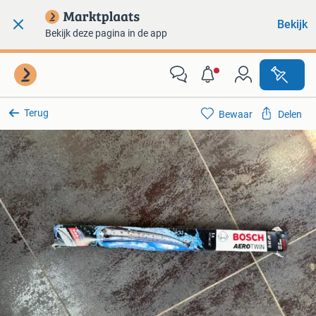
Bekijk
Bekijk deze pagina in de app
Terug
Bewaar
Delen