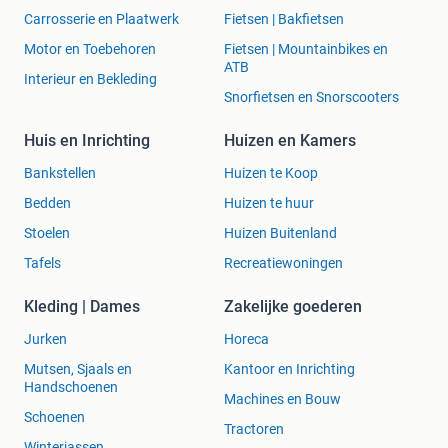
Carrosserie en Plaatwerk
Fietsen | Bakfietsen
Motor en Toebehoren
Fietsen | Mountainbikes en
ATB
Interieur en Bekleding
Snorfietsen en Snorscooters
Huis en Inrichting
Huizen en Kamers
Bankstellen
Huizen te Koop
Bedden
Huizen te huur
Stoelen
Huizen Buitenland
Tafels
Recreatiewoningen
Kleding | Dames
Zakelijke goederen
Jurken
Horeca
Mutsen, Sjaals en
Kantoor en Inrichting
Handschoenen
Machines en Bouw
Schoenen
Tractoren
Winterjassen