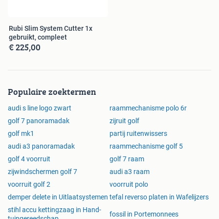
Rubi Slim System Cutter 1x
gebruikt, compleet
€ 225,00
Populaire zoektermen
audi s line logo zwart
raammechanisme polo 6r
golf 7 panoramadak
zijruit golf
golf mk1
partij ruitenwissers
audi a3 panoramadak
raammechanisme golf 5
golf 4 voorruit
golf 7 raam
zijwindschermen golf 7
audi a3 raam
voorruit golf 2
voorruit polo
demper delete in Uitlaatsystemen
tefal reverso platen in Wafelijzers
stihl accu kettingzaag in Hand-
fossil in Portemonnees
tuingereedschap