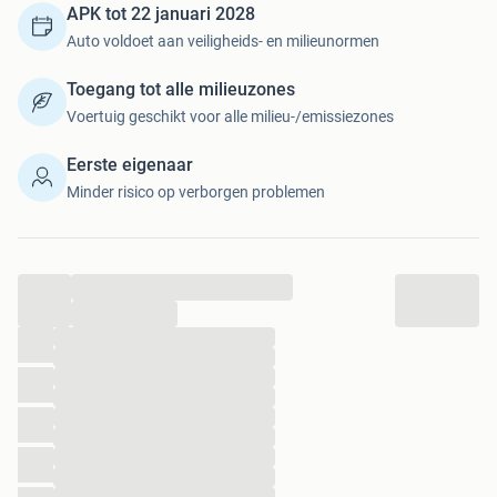
Voor verdere vragen of bezichtiging neem gerust contact
APK tot 22 januari 2028
op liefst even appen ivm werk maar bellen mag natuurlijk
Auto voldoet aan veiligheids- en milieunormen
ook.
Toegang tot alle milieuzones
Voertuig geschikt voor alle milieu-/emissiezones
Eerste eigenaar
Minder risico op verborgen problemen
...
...
...
...
...
...
...
...
...
...