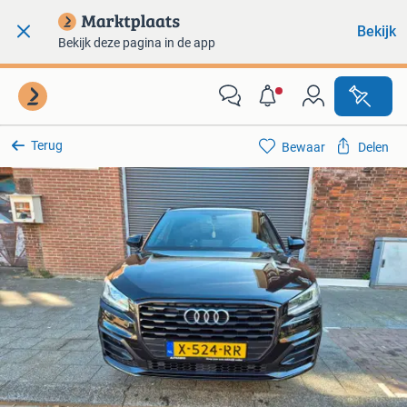
Bekijk
Bekijk deze pagina in de app
Terug
Bewaar
Delen