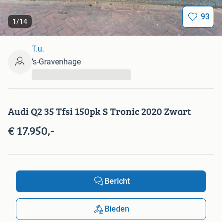
93
1
/
14
T.u.
's-Gravenhage
...
Audi Q2 35 Tfsi 150pk S Tronic 2020 Zwart
€ 17.950,-
Bericht
Bieden