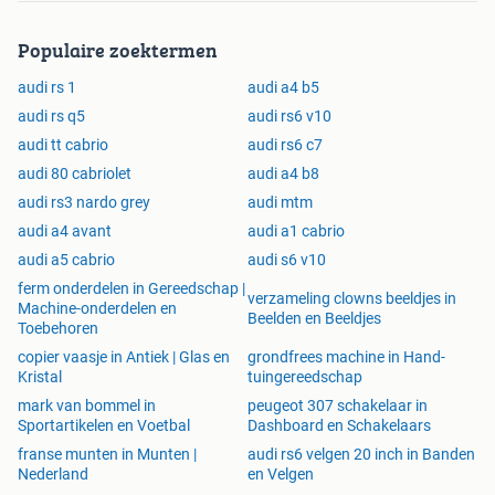
Populaire zoektermen
audi rs 1
audi a4 b5
audi rs q5
audi rs6 v10
audi tt cabrio
audi rs6 c7
audi 80 cabriolet
audi a4 b8
audi rs3 nardo grey
audi mtm
audi a4 avant
audi a1 cabrio
audi a5 cabrio
audi s6 v10
ferm onderdelen in Gereedschap |
verzameling clowns beeldjes in
Machine-onderdelen en
Beelden en Beeldjes
Toebehoren
copier vaasje in Antiek | Glas en
grondfrees machine in Hand-
Kristal
tuingereedschap
mark van bommel in
peugeot 307 schakelaar in
Sportartikelen en Voetbal
Dashboard en Schakelaars
franse munten in Munten |
audi rs6 velgen 20 inch in Banden
Nederland
en Velgen