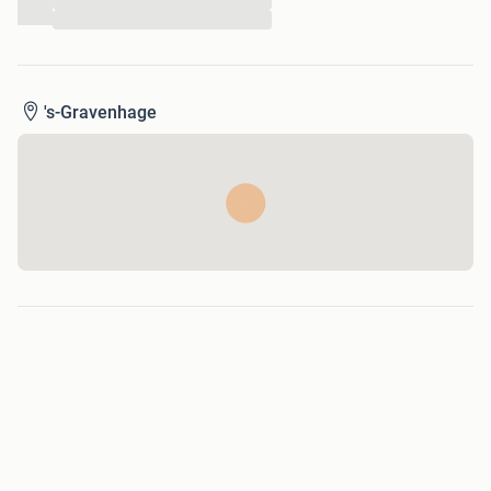
...
...
's-Gravenhage