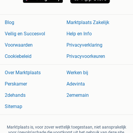
Blog
Marktplaats Zakelijk
Veilig en Succesvol
Help en Info
Voorwaarden
Privacyverklaring
Cookiebeleid
Privacyvoorkeuren
Over Marktplaats
Werken bij
Perskamer
Adevinta
2dehands
2ememain
Sitemap
Marktplaats is, voor zover wettelijk toegestaan, niet aansprakelijk
voor (gevolg)schade die voortkomt uit het gebruik van deze site,