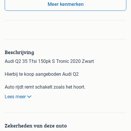
Meer kenmerken
Beschrijving
Audi Q2 35 Tfsi 150pk S Tronic 2020 Zwart
Hierbij te koop aangeboden Audi Q2
Auto rijdt remt schakelt zoals het hoort.
Word dagelijks nog mee gereden voor woon werk verkeer.
Lees meer
Reden van verkoop we gaan samen wonen.
Bieden mag maar hou het aub realistisch.
Zekerheden van deze auto