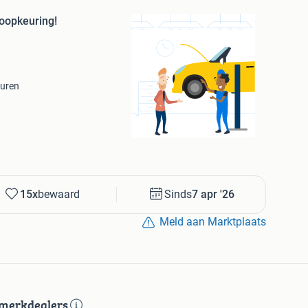
oopkeuring!
euren
15x
bewaard
Sinds
7 apr '26
Meld aan Marktplaats
e merkdealers