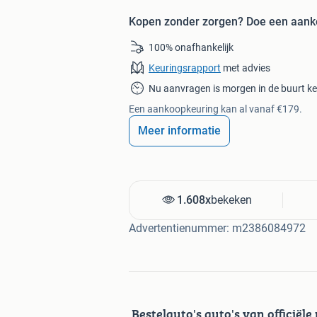
Kopen zonder zorgen?
Doe een aank
100% onafhankelijk
Keuringsrapport
met advies
Nu aanvragen is morgen in de buurt k
Een aankoopkeuring kan al vanaf €179.
Meer informatie
1.608x
bekeken
Advertentienummer: m2386084972
Bestelauto's auto's van officiël