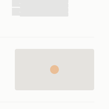
...
...
...
...