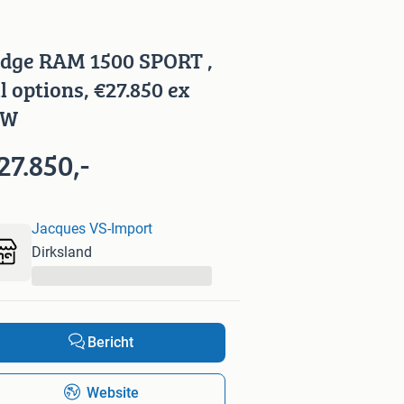
dge RAM 1500 SPORT ,
ll options, €27.850 ex
TW
27.850,-
Jacques VS-Import
Dirksland
...
Bericht
Website