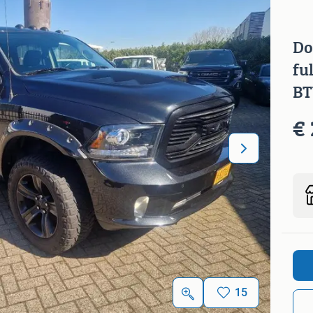
Do
fu
B
€ 
15