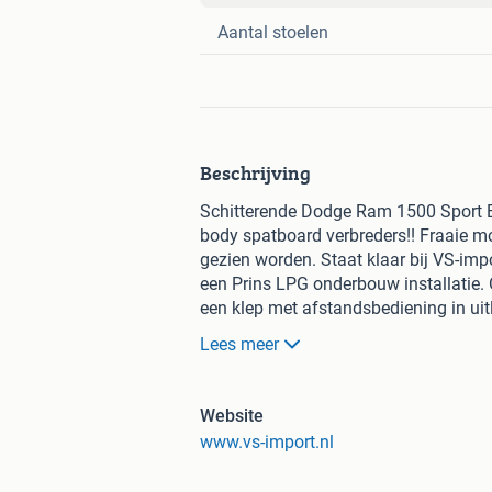
Aantal stoelen
Beschrijving
Schitterende Dodge Ram 1500 Sport Bl
body spatboard verbreders!! Fraaie 
gezien worden. Staat klaar bij VS-impo
een Prins LPG onderbouw installatie. 
een klep met afstandsbediening in uitl
.Prijs is exclusief BTW
Lees meer
Website
www.vs-import.nl