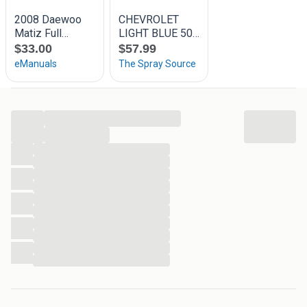
...
...
...
...
...
...
...
...
...
...
...
...