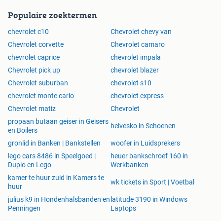
Populaire zoektermen
chevrolet c10
Chevrolet chevy van
Chevrolet corvette
Chevrolet camaro
chevrolet caprice
chevrolet impala
Chevrolet pick up
chevrolet blazer
Chevrolet suburban
chevrolet s10
chevrolet monte carlo
chevrolet express
Chevrolet matiz
Chevrolet
propaan butaan geiser in Geisers
helvesko in Schoenen
en Boilers
gronlid in Banken | Bankstellen
woofer in Luidsprekers
lego cars 8486 in Speelgoed |
heuer bankschroef 160 in
Duplo en Lego
Werkbanken
kamer te huur zuid in Kamers te
wk tickets in Sport | Voetbal
huur
julius k9 in Hondenhalsbanden en
latitude 3190 in Windows
Penningen
Laptops