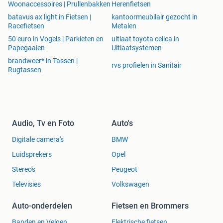
Premium HiFi
Woonaccessoires | Prullenbakken
Herenfietsen
Schakelflippers
batavus ax light in Fietsen |
kantoormeubilair gezocht in
Spoiler
Racefietsen
Metalen
Startonderbreker
50 euro in Vogels | Parkieten en
uitlaat toyota celica in
USB aansluiting
Papegaaien
Uitlaatsystemen
Uitschakelbare passagiers airbag
brandweer* in Tassen |
rvs profielen in Sanitair
Zij airbag(s) voor
Rugtassen
Zwarte dakhemel
Veiligheid
Audio, Tv en Foto
Auto's
Achteruitrijcamera
Digitale camera's
Alarm klasse 1(startblokkering)
BMW
Alarm met volgsysteem
Luidsprekers
Opel
Alarmsysteem
Stereo's
Peugeot
Hill hold functie
Isofix bevestiging voor kinderzitjes
Televisies
Volkswagen
Auto-onderdelen
Fietsen en Brommers
Banden en Velgen
Elektrische fietsen