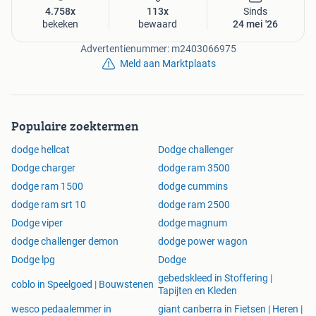
Apple Carplay
4.758x
113x
Sinds
bekeken
bewaard
24 mei '26
Audio-Streaming
Autotelefoonvoorbereiding met Bluetooth
Advertentienummer: m2403066975
Bestuurdersairbag
Meld aan Marktplaats
Binnenspiegel aut. dimmend
Bluetooth
Brake Assist System
Carfax
Populaire zoektermen
Centrale deurvergrendeling met afstandsbediening
dodge hellcat
Complete historie
Dodge challenger
Electronic Brake Distribution
Dodge charger
dodge ram 3500
Elektronisch Stabiliteits Programma
dodge ram 1500
dodge cummins
Elektronische remkrachtverdeling
dodge ram srt 10
dodge ram 2500
Hoofd airbag(s) achter
Dodge viper
dodge magnum
Hoofd airbag(s) voor
dodge challenger demon
dodge power wagon
Ipod-aansluiting
Keyless entry/go
Dodge lpg
Dodge
Multimediasysteem
gebedskleed in Stoffering |
coblo in Speelgoed | Bouwstenen
Niet rokers voertuig
Tapijten en Kleden
Passagiersairbag
wesco pedaalemmer in
giant canberra in Fietsen | Heren |