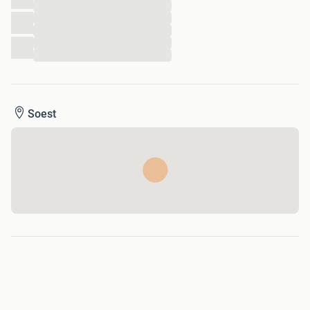
LED achterlichten
...
Lichtmetalen velgen 20"
...
...
Metaalkleur
...
Mistlampen voor
...
Park Distance Control
Parkeersensor achter
Parkeersensor voor
Treeplanken
Soest
Infotainment
Audio installatie
DAB
Multimedia-voorbereiding
Navigatiesysteem full map
Stuur multifunctioneel
Interieur
Achterbank in delen neerklapbaar