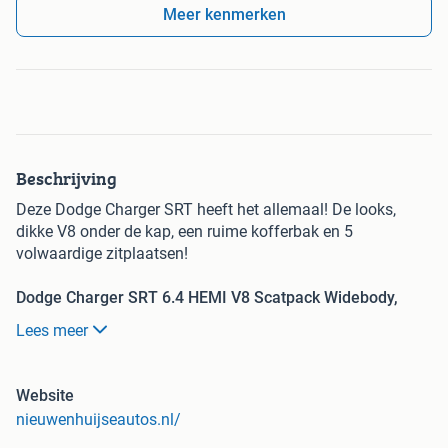
Meer kenmerken
Beschrijving
Deze Dodge Charger SRT heeft het allemaal! De looks,
dikke V8 onder de kap, een ruime kofferbak en 5
volwaardige zitplaatsen!
Dodge Charger SRT 6.4 HEMI V8 Scatpack Widebody,
35.257km!!!
Lees meer
Kenteken
: HVV-22-H
Website
Merk
: Dodge
nieuwenhuijseautos.nl/
Model
: Charger
APK tot
: 16-09-2027