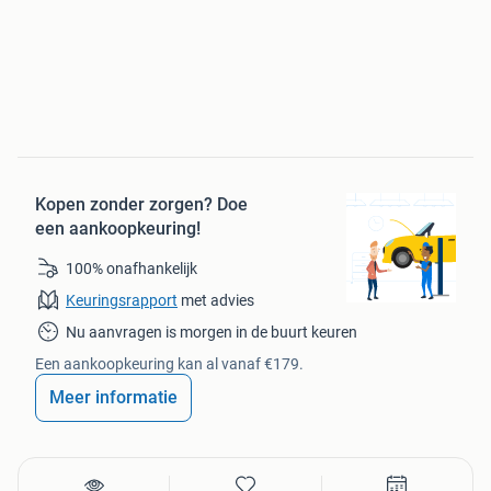
Airco automatisch
Elektrisch verstelb. bestuurdersstoel met geheugen
Elektrisch verstelbare passagiersstoel
Elektrische ramen voor en achter
Houtafwerking interieur
Lederen bekleding
Middenarmsteun voor
Stoel ventilatie voor
Kopen zonder zorgen?
Doe
Stuur leder
een aankoopkeuring!
Stuur verstelbaar
Stuur verwarmd
100% onafhankelijk
Stuurbekrachtiging snelheidsafhankelijk
Keuringsrapport
met advies
Voorstoelen verwarmd
Nu aanvragen is morgen in de buurt keuren
Een aankoopkeuring kan al vanaf €179.
Overige
Meer informatie
2e Eigenaar
Airbags rondom
Anti Blokkeer Systeem
Anti doorSlip Regeling