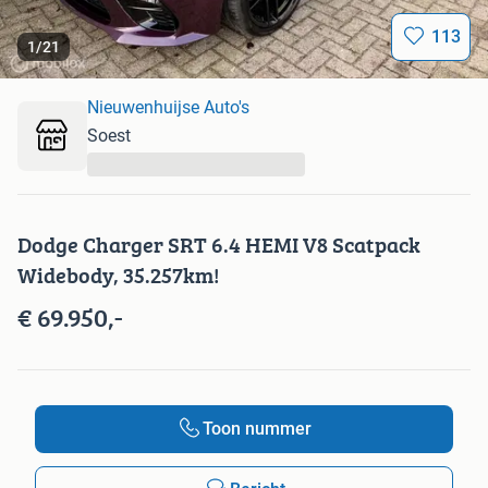
113
1
/
21
Nieuwenhuijse Auto's
Soest
...
Dodge Charger SRT 6.4 HEMI V8 Scatpack
Widebody, 35.257km!
€ 69.950,-
Toon nummer