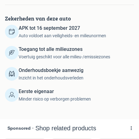
Tellerstand
: 35257 KM
Carrosserievorm
: Sedan
Zekerheden van deze auto
Aantal deuren
: 4
Brandstofsoort
: Benzine
APK tot 16 september 2027
Bouwjaar
: 2021
Auto voldoet aan veiligheids- en milieunormen
Transmissie
: Automaat
Kleur
: paars
Toegang tot alle milieuzones
Kleurnaam
: Paars
Voertuig geschikt voor alle milieu-/emissiezones
Motorinhoud
: 6417 cc
Aantal cilinders
: 8
Onderhoudsboekje aanwezig
Vermogen
: 362 kW / 493pk
Inzicht in het onderhoudsverleden
Ledig gewicht
: 1981 kg
Aantal zitplaatsen
: 5
Eerste eigenaar
BTW/Marge
: Marge, de BTW is niet aftrekbaar
Minder risico op verborgen problemen
Lengte
: 510 cm
Breedte
: 191 cm
Aantal sleutels
: 2
Onderhoudshistorie aanwezig
: Ja
Motorrijtuigenbelasting
: € 387 - 423 per kwartaal
Emissieklasse
: Euro 6