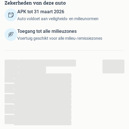
Zekerheden van deze auto
• Kenteken: Aanwezig (NL)
• Temperatuurdisplay en boordcomputer volledig werkend
APK tot 31 maart 2026
Auto voldoet aan veiligheids- en milieunormen
⸻
Toegang tot alle milieuzones
⚙️ Uitvoering & opties
Voertuig geschikt voor alle milieu-/emissiezones
• Lederen interieur
• Elektrisch verstelbare stoelen
• Stoelverwarming voor en achter
• Navigatiesysteem
...
• Parkeercamera
...
• ESP
...
• Climate control
...
• Multifunctioneel stuur
...
• Originele lichtmetalen velgen
...
...
• Centrale vergrendeling
...
• Cruise control
...
• Stoelverkoeling voor
...
...
⸻
...