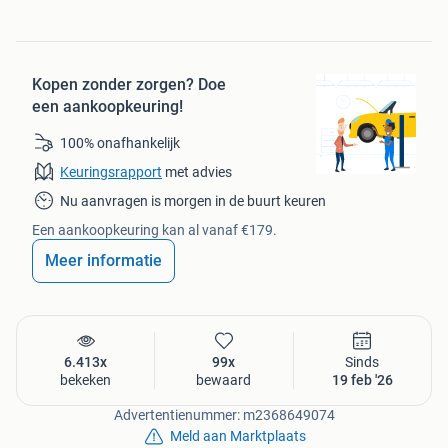
Kopen zonder zorgen?
Doe
een aankoopkeuring!
100% onafhankelijk
Keuringsrapport
met advies
Nu aanvragen is morgen in de buurt keuren
Een aankoopkeuring kan al vanaf €179.
Meer informatie
6.413x
99x
Sinds
bekeken
bewaard
19 feb '26
Advertentienummer: m2368649074
Meld aan Marktplaats