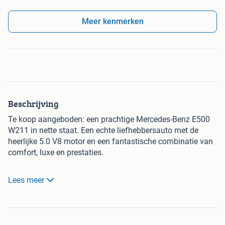
Meer kenmerken
Beschrijving
Te koop aangeboden: een prachtige Mercedes-Benz E500
W211 in nette staat. Een echte liefhebbersauto met de
heerlijke 5.0 V8 motor en een fantastische combinatie van
comfort, luxe en prestaties.
📊 Algemene gegevens
Lees meer
• Kilometerstand: 283.018 km
• Transmissie: Automaat
• Brandstof: Benzine (V8)
• Kleur: Grijs metallic