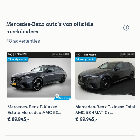
Mercedes-Benz auto's van officiële
merkdealers
48 advertenties
Mercedes-Benz E-Klasse
Mercedes-Benz E-klasse Estate
Estate Mercedes-AMG 53
AMG 53 4MATIC+
€ 89.945,-
€ 99.945,-
4MATIC+ Nightp
Panoramadak / A