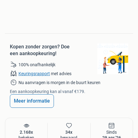
Kortom: een geweldige, betrouwbare en opvallende auto
met enorm veel voordelen. Ideaal voor dagelijks gebruik,
stadsritten en iedereen die nét iets anders wil rijden dan de
rest.
Optioneel: er is ook nog een volledige set originele velgen
Kopen zonder zorgen?
Doe
met banden beschikbaar, die tegen een extra afgesproken
een aankoopkeuring!
bedrag overgenomen kan worden.
100% onafhankelijk
Interesse? Wacht niet te lang – dit is echt een unieke
Keuringsrapport
met advies
verschijning!
Nu aanvragen is morgen in de buurt keuren
Een aankoopkeuring kan al vanaf €179.
Meer informatie
2.168x
34x
Sinds
bekeken
bewaard
29 apr '26