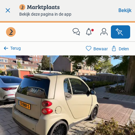
Bekijk
Bekijk deze pagina in de app
Terug
Bewaar
Delen