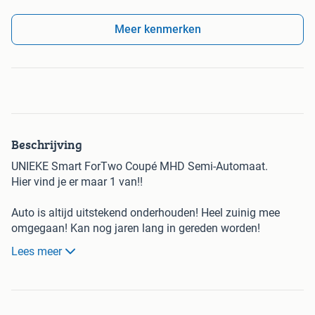
Meer kenmerken
Beschrijving
UNIEKE Smart ForTwo Coupé MHD Semi-Automaat.
Hier vind je er maar 1 van!!
Auto is altijd uitstekend onderhouden! Heel zuinig mee
omgegaan! Kan nog jaren lang in gereden worden!
Lees meer
Ben je op zoek naar een compacte, stijlvolle én opvallende
auto? Dan is dit je kans. Deze Smart ForTwo Coupé
verkeert in een unieke staat – een tweede zoals deze ga je
simpelweg niet vinden.