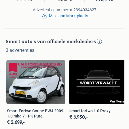
Advertentienummer: m2394034627
Meld aan Marktplaats
Smart auto's van officiële merkdealers
3 advertenties
Smart Fortwo Coupé BWJ 2009
smart fortwo 1.0 Proxy
€ 6.950,-
1.0 mhd 71 PK Pure
€ 2.699,-
AUTOMAAT | P