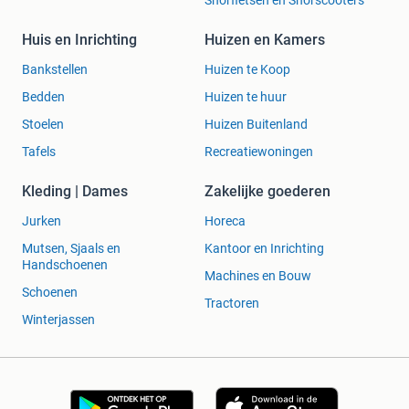
Snorfietsen en Snorscooters
Huis en Inrichting
Huizen en Kamers
Bankstellen
Huizen te Koop
Bedden
Huizen te huur
Stoelen
Huizen Buitenland
Tafels
Recreatiewoningen
Kleding | Dames
Zakelijke goederen
Jurken
Horeca
Mutsen, Sjaals en
Kantoor en Inrichting
Handschoenen
Machines en Bouw
Schoenen
Tractoren
Winterjassen