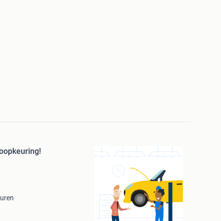
oopkeuring!
euren