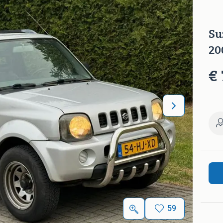
Su
20
€ 
59