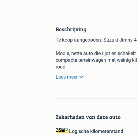
Beschrijving
Te koop aangeboden: Suzuki Jimny 
Mooie, nette auto die rijdt en schake
compacte terreinwagen met weinig kilo
road.
Lees meer
Meer foto’s volgen
Word geleverd met nieuwe APK
Wie kan ik blij maken met deze goed 
Zekerheden van deze auto
Voor meer informatie, neem gerust co
Logische kilometerstand