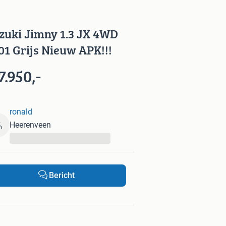
zuki Jimny 1.3 JX 4WD
01 Grijs Nieuw APK!!!
7.950,-
ronald
Heerenveen
...
Bericht