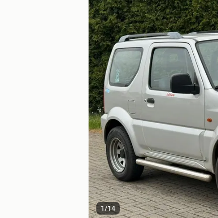
1
/
14