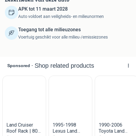
- Aandrijfassen nieuwe kruis en schuifstukken
APK tot 11 maart 2028
- Nieuwe zwaardere koppeling en drukgroep
Auto voldoet aan veiligheids- en milieunormen
- Versnellingsbak gereviseerd
- Uitgelijnd
Toegang tot alle milieuzones
- Alle oliën en filters vervangen
Voertuig geschikt voor alle milieu-/emissiezones
Voor deze leeftijd een uitzonderlijk lage km stand.
Auto hoeft niet weg dus geen onzin biedingen. Zoek eerst
even wat een exemplaar met 300.000 km en roest kost en
doe dan een bod.
Bij intresse bellen naar: 0631363723