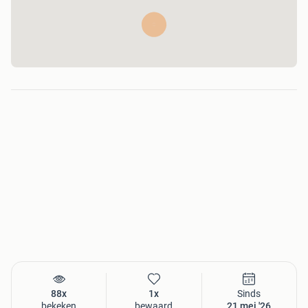
88x
1x
Sinds
bekeken
bewaard
21 mei '26