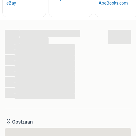
...
...
...
...
...
...
...
...
...
...
...
...
Oostzaan