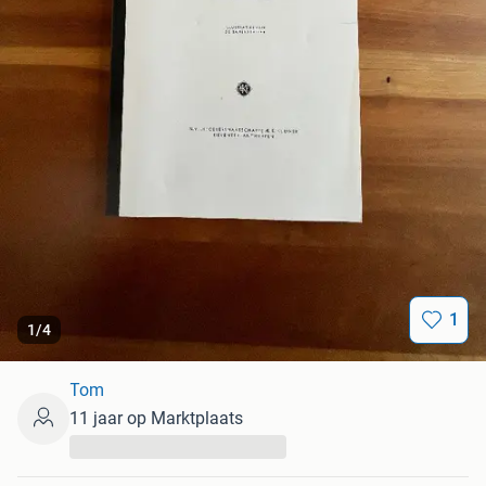
1
1
/
4
Tom
11 jaar op Marktplaats
...