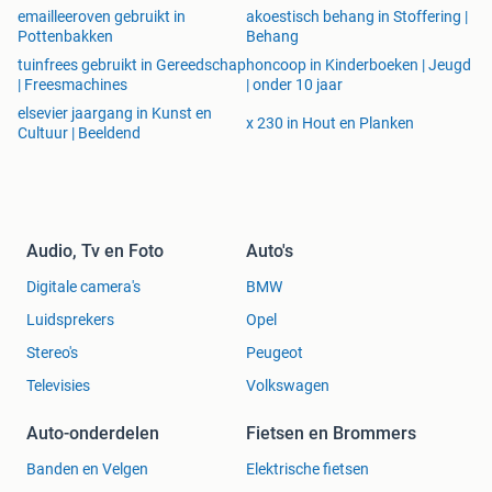
emailleeroven gebruikt in
akoestisch behang in Stoffering |
Pottenbakken
Behang
tuinfrees gebruikt in Gereedschap
honcoop in Kinderboeken | Jeugd
| Freesmachines
| onder 10 jaar
elsevier jaargang in Kunst en
x 230 in Hout en Planken
Cultuur | Beeldend
Audio, Tv en Foto
Auto's
Digitale camera's
BMW
Luidsprekers
Opel
Stereo's
Peugeot
Televisies
Volkswagen
Auto-onderdelen
Fietsen en Brommers
Banden en Velgen
Elektrische fietsen