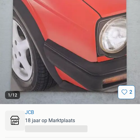
2
1
/
12
JCB
18 jaar op Marktplaats
...