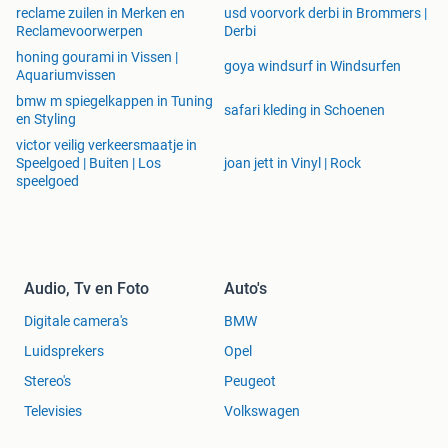
reclame zuilen in Merken en
usd voorvork derbi in Brommers |
Reclamevoorwerpen
Derbi
honing gourami in Vissen |
goya windsurf in Windsurfen
Aquariumvissen
bmw m spiegelkappen in Tuning
safari kleding in Schoenen
en Styling
victor veilig verkeersmaatje in
Speelgoed | Buiten | Los
joan jett in Vinyl | Rock
speelgoed
Audio, Tv en Foto
Auto's
Digitale camera's
BMW
Luidsprekers
Opel
Stereo's
Peugeot
Televisies
Volkswagen