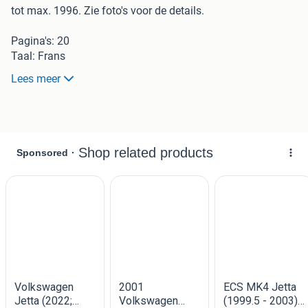
tot max. 1996. Zie foto's voor de details.
Pagina's: 20
Taal: Frans
Type: brochure
Lees meer
Jaar: 1999
Afmetingen: A4-formaat
Druknummer: zie foto
Opmerking: in goede tot zeer goede staat.
De verzendkosten zijn voor de koper.
Kijk ook gerust even bij mijn overige advertenties en
combineer (= vaak voordeliger in de verzendkosten)!
Als organisator van dé Autodocumentatiebeurs in Wijk en
Aalburg heb ik ook een groot aanbod (auto)documentatie
en Automobilia. Zoek je iets specifieks, vraag er gerust
naar!