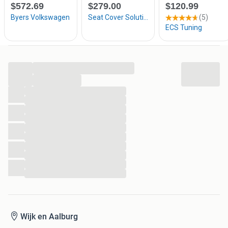
International shipping is also possible! Please ask.
...
...
...
...
...
...
...
...
...
...
...
...
Wijk en Aalburg