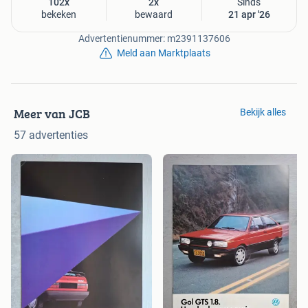
102x
2x
Sinds
bekeken
bewaard
21 apr '26
Advertentienummer: m2391137606
Meld aan Marktplaats
Meer van JCB
Bekijk alles
57 advertenties