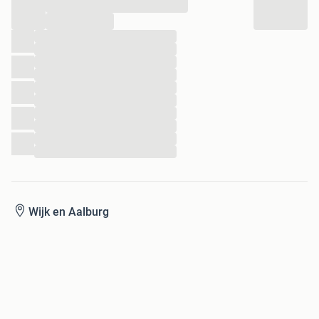
...
...
...
...
...
...
...
...
...
...
...
...
Wijk en Aalburg