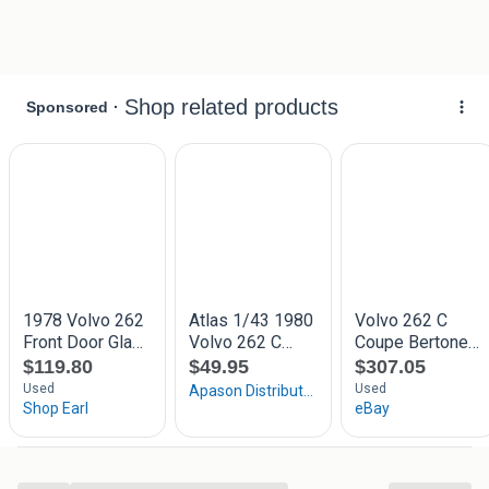
Afmetingen: ca. 21,5 x 28
Druknummer: zie foto
Opmerking: in goede tot zeer goede staat. Zeldzame
documentatie.
Graag bieden via Marktplaats. De verzendkosten zijn voor
de koper.
Kijk ook gerust even bij mijn overige advertenties en
combineer (= vaak voordeliger in de verzendkosten)!
Als organisator van dé Autodocumentatiebeurs in Wijk en
Aalburg heb ik ook een groot aanbod (auto)documentatie
en Automobilia. Zoek je iets specifieks, vraag er gerust
naar!
International shipping is also possible! Please ask.