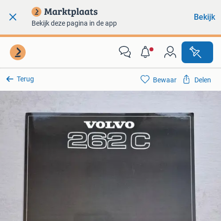
Bekijk
Bekijk deze pagina in de app
Terug
Bewaar
Delen