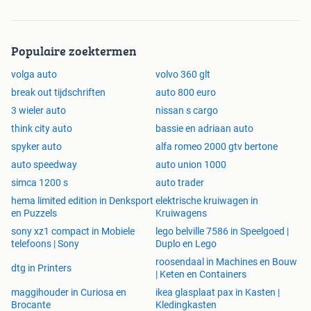
Populaire zoektermen
volga auto
volvo 360 glt
break out tijdschriften
auto 800 euro
3 wieler auto
nissan s cargo
think city auto
bassie en adriaan auto
spyker auto
alfa romeo 2000 gtv bertone
auto speedway
auto union 1000
simca 1200 s
auto trader
hema limited edition in Denksport
elektrische kruiwagen in
en Puzzels
Kruiwagens
sony xz1 compact in Mobiele
lego belville 7586 in Speelgoed |
telefoons | Sony
Duplo en Lego
roosendaal in Machines en Bouw
dtg in Printers
| Keten en Containers
maggihouder in Curiosa en
ikea glasplaat pax in Kasten |
Brocante
Kledingkasten