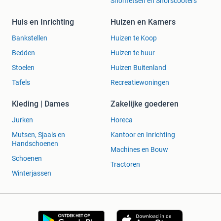
Snorfietsen en Snorscooters
Huis en Inrichting
Huizen en Kamers
Bankstellen
Huizen te Koop
Bedden
Huizen te huur
Stoelen
Huizen Buitenland
Tafels
Recreatiewoningen
Kleding | Dames
Zakelijke goederen
Jurken
Horeca
Mutsen, Sjaals en
Kantoor en Inrichting
Handschoenen
Machines en Bouw
Schoenen
Tractoren
Winterjassen