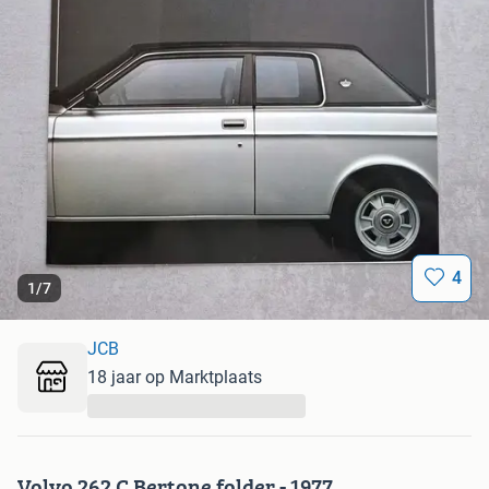
4
1
/
7
JCB
18 jaar op Marktplaats
...
Volvo 262 C Bertone folder - 1977