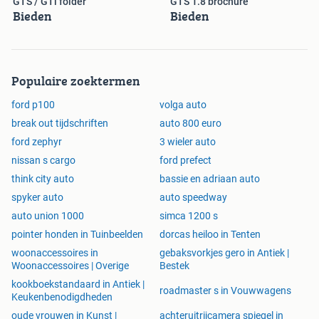
GTS / GTi folder
GTS 1.8 brochure
Bieden
Bieden
Populaire zoektermen
ford p100
volga auto
break out tijdschriften
auto 800 euro
ford zephyr
3 wieler auto
nissan s cargo
ford prefect
think city auto
bassie en adriaan auto
spyker auto
auto speedway
auto union 1000
simca 1200 s
pointer honden in Tuinbeelden
dorcas heiloo in Tenten
woonaccessoires in
gebaksvorkjes gero in Antiek |
Woonaccessoires | Overige
Bestek
kookboekstandaard in Antiek |
roadmaster s in Vouwwagens
Keukenbenodigdheden
oude vrouwen in Kunst |
achteruitrijcamera spiegel in