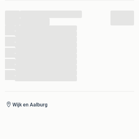
...
...
...
...
...
...
...
...
...
...
...
...
Wijk en Aalburg