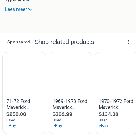
Jaar: n.v.t.
Lees meer
Afmetingen: ca. 28 x 21,5 cm
Druknummer: n.v.t.
Opmerking: in goede staat, met gebruikssporen. Zeldzaam.
Graag bieden via Marktplaats. De verzendkosten zijn voor
de koper.
Kijk ook gerust even bij mijn overige advertenties en
combineer (= vaak voordeliger in de verzendkosten)!
Als organisator van dé Autodocumentatiebeurs in Wijk en
Aalburg heb ik ook een groot aanbod (auto)documentatie
en Automobilia. Zoek je iets specifieks, vraag er gerust
naar!
International shipping is also possible! Please ask.