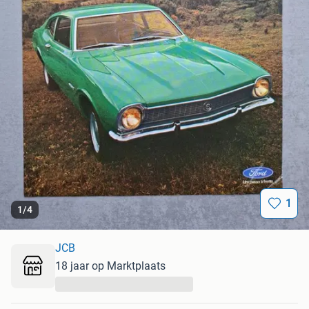
1
1
/
4
JCB
18 jaar op Marktplaats
...