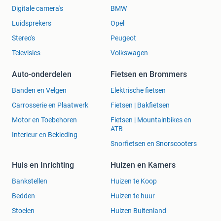
Digitale camera's
BMW
Luidsprekers
Opel
Stereo's
Peugeot
Televisies
Volkswagen
Auto-onderdelen
Fietsen en Brommers
Banden en Velgen
Elektrische fietsen
Carrosserie en Plaatwerk
Fietsen | Bakfietsen
Motor en Toebehoren
Fietsen | Mountainbikes en
ATB
Interieur en Bekleding
Snorfietsen en Snorscooters
Huis en Inrichting
Huizen en Kamers
Bankstellen
Huizen te Koop
Bedden
Huizen te huur
Stoelen
Huizen Buitenland