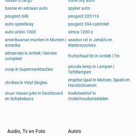
nissan s cargo
think city auto
bassie en adriaan auto
spyker auto
peugeot d4b
peugeot 205 t16
auto speedway
peugeot 304 cabriolet
auto union 1000
simca 1200 s
amerikaanse munten in Munten |
seadoo rxt in Jetski's en
Amerika
Waterscooters
eetservies in Antiek | Servies
fruitschaal tin in Antiek | Tin
compleet
piccola lamp in Lampen |
coop in Supermarktacties
Tafellampen
engelse sjaal in Mutsen, Sjaals en
chi lites in Vinyl Singles
Handschoenen
stuur nissan juke in Dashboard
koelvloeistof in
en Schakelaars
Onderhoudsmiddelen
Audio, Tv en Foto
Auto's