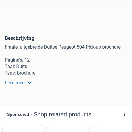
Beschrijving
Fraaie, uitgebreide Duitse Peugeot 504 Pick-up brochure.
Pagina's: 12
Taal: Duits
Type: brochure
Jaar: 1985
Lees meer
Afmetingen: A4-formaat
Druknummer: zie foto
Opmerking: in goede, tot zeer goede staat.
Graag bieden via Marktplaats. De verzendkosten zijn voor
de koper.
Kijk ook gerust even bij mijn overige advertenties en