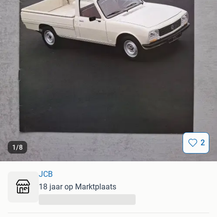
2
1
/
8
JCB
18 jaar op Marktplaats
...