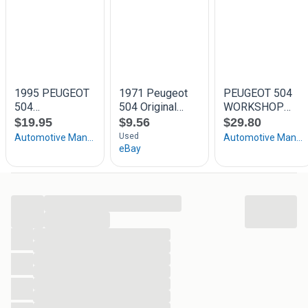
combineer (= vaak voordeliger in de verzendkosten)!
Als organisator van dé Autodocumentatiebeurs in Wijk en
Aalburg heb ik ook een groot aanbod (auto)documentatie
en Automobilia. Zoek je iets specifieks, vraag er gerust
naar!
...
...
...
...
...
...
...
...