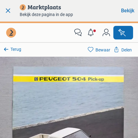
Bekijk
Bekijk deze pagina in de app
Terug
Bewaar
Delen