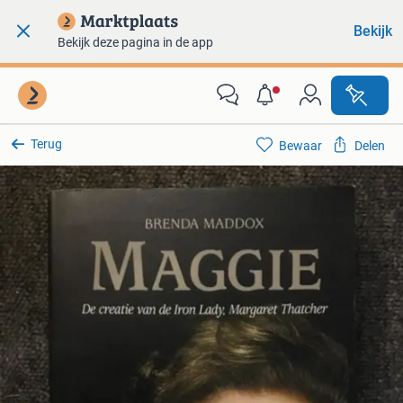
Bekijk
Bekijk deze pagina in de app
Terug
Bewaar
Delen