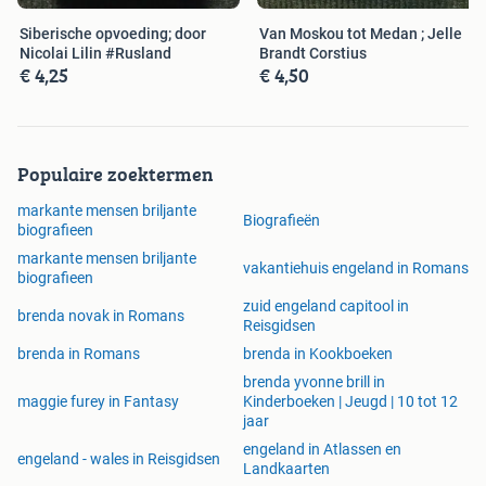
Siberische opvoeding; door
Van Moskou tot Medan ; Jelle
Nicolai Lilin #Rusland
Brandt Corstius
€ 4,25
€ 4,50
Populaire zoektermen
markante mensen briljante
Biografieën
biografieen
markante mensen briljante
vakantiehuis engeland in Romans
biografieen
zuid engeland capitool in
brenda novak in Romans
Reisgidsen
brenda in Romans
brenda in Kookboeken
brenda yvonne brill in
maggie furey in Fantasy
Kinderboeken | Jeugd | 10 tot 12
jaar
engeland in Atlassen en
engeland - wales in Reisgidsen
Landkaarten