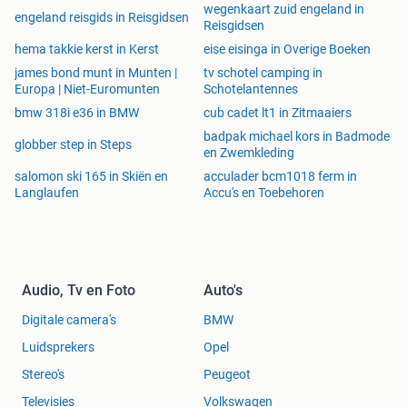
wegenkaart zuid engeland in
engeland reisgids in Reisgidsen
Reisgidsen
hema takkie kerst in Kerst
eise eisinga in Overige Boeken
james bond munt in Munten |
tv schotel camping in
Europa | Niet-Euromunten
Schotelantennes
bmw 318i e36 in BMW
cub cadet lt1 in Zitmaaiers
badpak michael kors in Badmode
globber step in Steps
en Zwemkleding
salomon ski 165 in Skiën en
acculader bcm1018 ferm in
Langlaufen
Accu's en Toebehoren
Audio, Tv en Foto
Auto's
Digitale camera's
BMW
Luidsprekers
Opel
Stereo's
Peugeot
Televisies
Volkswagen