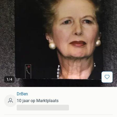
1
/
4
DrBen
10 jaar op Marktplaats
...