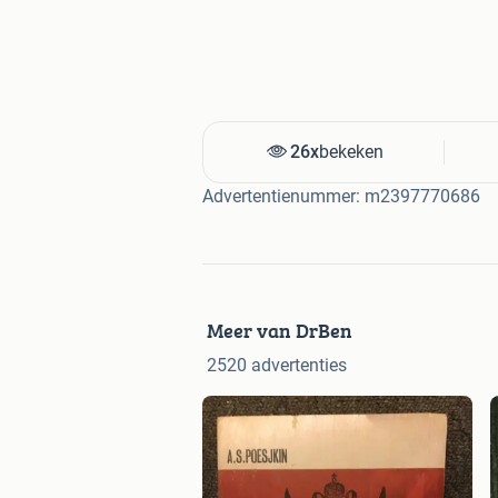
26x
bekeken
Advertentienummer: m2397770686
Meer van DrBen
2520 advertenties