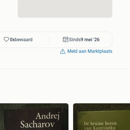
0x
bewaard
Sinds
9 mei '26
Meld aan Marktplaats