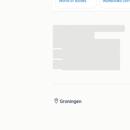
Zoals altijd op te halen in Groningen.
Verzenden op risico van de ontvanger
...
...
...
...
...
...
...
...
Groningen