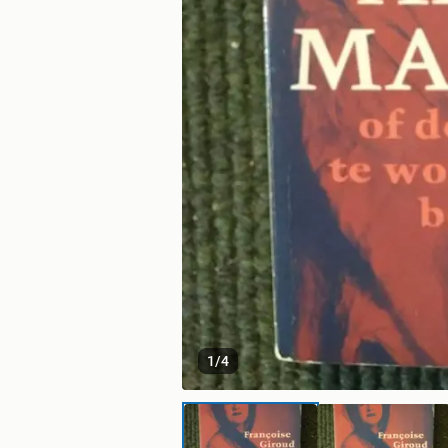
1
/
4