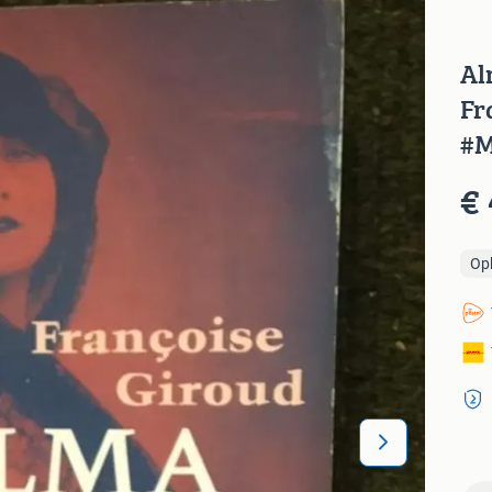
Al
Fr
#M
€ 
Op