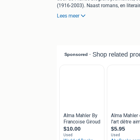
(1916-2003). Naast romans, en literai
Curie en dit boek
Alma Mahler, ou l'art
Lees meer
Alma Mahler was een bijzondere vrouw
haar muzikale composities. Zij was 
(1860-1911) en stond in eerste instant
snel een nieuw leven via een huwelijk
huwelijk begon zij een liaison met we
Werfel die zij na een scheiding ook w
het stel het onveilige Oostenrijk en wi
uiteindelijk een bekend persoon en ont
werden beroemd en graag bezocht. Zij 
werk van Gustav Mahler en liet maar l
Boek: Tweedehands pocket in goede sta
Bijna zo goed als nieuw. Geen namen, 
Format: Rainbow pocket 115. 1/2 form
Nederlandstalig, 256 bladzijden
Uitgegeven: Eerste uitgave was in het 
Theo Buckinx uit 1989. Rainbow pock
Baarn. 1992, tweede druk.