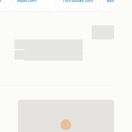
 Eventueel lokaal te bezorgen of te verzenden. Let op:
.
...
...
...
...