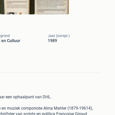
rgrond
Jaar (oorspr.)
 en Cultuur
1989
naar een ophaalpunt van DHL.
ite en muziek componiste Alma Mahler (1879-19614),
hrijfster van scripts en politica Francoise Giroud