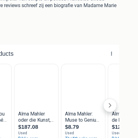
re reviews schreef zij een biografie van Madame Marie
 d'être aimée.
 die heden ten dage het meest wordt herinnerd voor
de echtgenote van de bekende componist Gustav Mahler
ie in zijn schaduw. Na zijn dood in 1911 begon zij al
 met Walter Gropius, de Bauhaus architect. Binnen dit
er een andere kunstzinnig man, de schrijver Franz
eer huwde. Tijdens de tweede wereldoorlog ontvluchtte
st de Verenigde Staten te bereiken. Daar werd zij
plooide zich zowel artistiek als sociaal. Haar salons
publiceerde een belangrijke review van het leven een
iefst 50 liederen en composities van eigen hand na.
at (zie fotos). Minimaal beetje slijtage aan de kaft.
inscripties, vlekken of vouwen in het boek.
aat pocket soft cover met geplastificeerde kaft.
Frans in 1988. Dit is de Nederlandse vertaling door
ets, Maarten Muntinga BV, Amsterdam / De Prom,