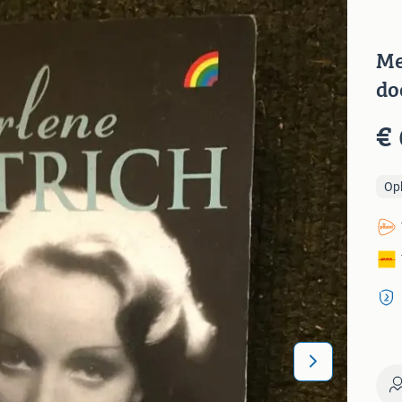
Me
do
€ 
Op