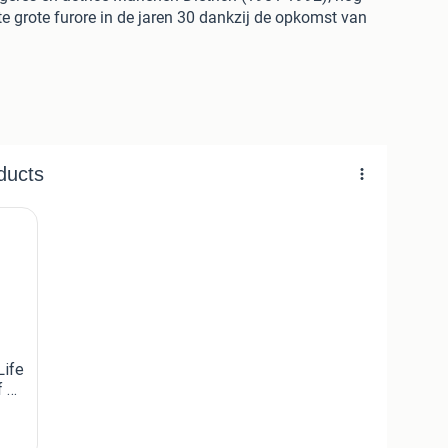
te grote furore in de jaren 30 dankzij de opkomst van
e zoals De Blauwe Engel waarin zij een zwoele en
. Daarna verplaatste zij zich naar Amerika om daar op
n Hollywood, te spelen de succesvolle films Shanghai
s a Woman. Doordat zij genaturaliseerd werd tot
e Duitsland ten deel viel in de tweede wereldoorlog.
de soldaten van de geallieerde legers in de tweede
zijn internationaal populair en speelde grootse rollen en
ens in Duitsland en scoorde een internationale hit met
he flowers gone.
lijke vrouwelijkheid maar ook emancipatie leeft
n. In dit boek leest u over wat zij leerde en zelf vond
age. Eigenlijk zo goed als nieuw. Korte boodschap
. Verder geen namen, inscripties, vlekken of vouwen in
plastificeerde kaft.
d in 1988. Dit is de Nederlandse vertaling. Rainbow