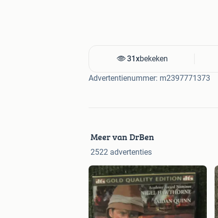
31x
bekeken
Advertentienummer: m2397771373
Meer van DrBen
2522 advertenties