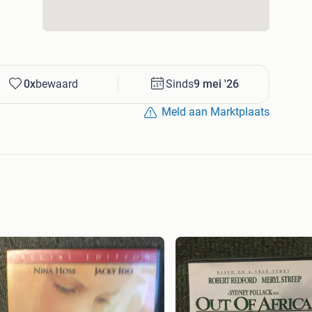
0x
bewaard
Sinds
9 mei '26
Meld aan Marktplaats