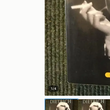
1
/
4