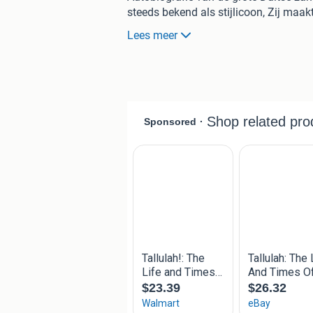
steeds bekend als stijlicoon, Zij maak
de film waarin zij hoofdrollen speeld
Lees meer
verleidelijke revue zangeres uitbeeldt
het grootste toneel ter wereld, dat va
Express, Blonde Venus en The Devil I
Amerikaanse ontkwam zij de ellende di
Zij was fel anti-Nazi en trad op voor 
wereldoorlog. Tot in de jaren 50 bleef 
in de jaren 60 had zij wederom optred
het anti-oorlogs lied Where have all t
Als stijlicoon en symbool van verleide
Marlene Dietrich voort in onze gedachte
van de wereld die zij ontmoette.
Boek: Tweedehands met minimale slijt
met pen aan de binnenkant van de kaft
het boek.
Format: 3/4 formaat soft cover met ge
Nederlandstalig, 304 bladzijden
Uitgegeven: Eerste uitgave in Duitslan