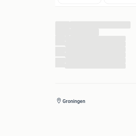
pocket 613, Maarten Muntinga BV, A
Zoals altijd op te halen in Groningen.
Verzenden op risico van de ontvanger
...
...
...
...
...
...
...
...
Groningen