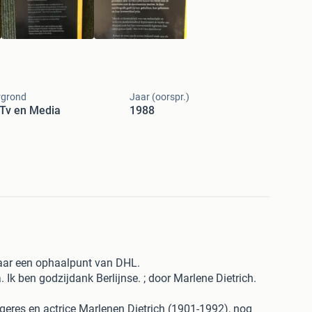
rgrond
Jaar (oorspr.)
 Tv en Media
1988
naar een ophaalpunt van DHL.
 Ik ben godzijdank Berlijnse. ; door Marlene Dietrich.
geres en actrice Marlenen Dietrich (1901-1992), nog