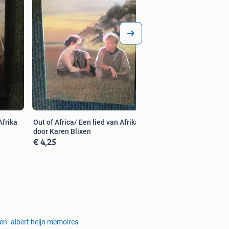
Afrika
Out of Africa/ Een lied van Afrika ;
door Karen Blixen
€ 4,25
een
albert heijn memoires