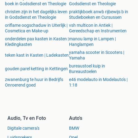
Zoals altijd op te halen in Groningen. Eventueel lokaal te
boek in Godsdienst en Theologie
Godsdienst en Theologie
bezorgen of te verzenden. Let op: Verzenden op risico van
christen zijn in het dagelijks leven
praktijkboek anwb rijbewijs b in
de ontvanger.
in Godsdienst en Theologie
Studieboeken en Cursussen
oriflame oogschaduw in Uiterlijk |
vsh multicon in Antiek |
Cosmetica en Make-up
Gereedschap en Instrumenten
onderdelen pax kasten in Kasten |
manou lamp in Lampen |
Kledingkasten
Hanglampen
yamaha scooter in Scooters |
teken kast in Kasten | Ladekasten
Yamaha
bureaustoel kuip in
gouden parel ketting in Kettingen
Bureaustoelen
zwanenburg te huur in Bedrijfs
e46 modelauto in Modelauto's |
Onroerend goed
1:18
Audio, Tv en Foto
Auto's
Digitale camera's
BMW
Luidsprekers
Opel