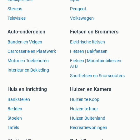
Stereo's
Peugeot
Televisies
Volkswagen
Auto-onderdelen
Fietsen en Brommers
Banden en Velgen
Elektrische fietsen
Carrosserie en Plaatwerk
Fietsen | Bakfietsen
Motor en Toebehoren
Fietsen | Mountainbikes en
ATB
Interieur en Bekleding
Snorfietsen en Snorscooters
Huis en Inrichting
Huizen en Kamers
Bankstellen
Huizen te Koop
Bedden
Huizen te huur
Stoelen
Huizen Buitenland
Tafels
Recreatiewoningen