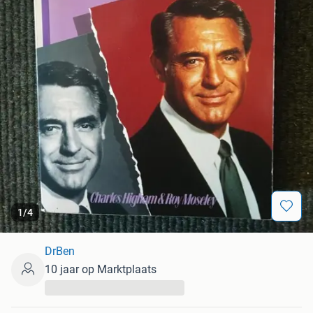
1
/
4
DrBen
10 jaar op Marktplaats
...