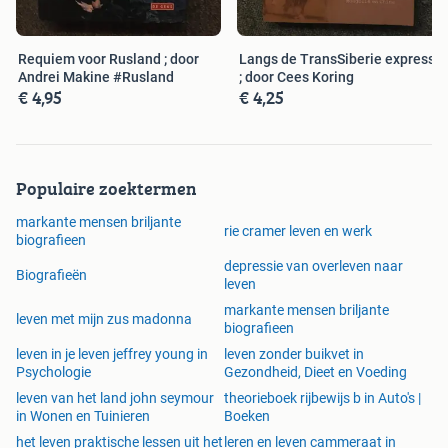
futiliteiten.
Ook kon hij uit gemakzucht zijn prachtige huizen
verslonzen om zich dan redeloos op te winden over de
Requiem voor Rusland ; door
Langs de TransSiberie express
kleur van een deurknop. Het fascinerende levensverhaal
Andrei Makine #Rusland
; door Cees Koring
€ 4,95
€ 4,25
van Cary Grant is dus veel minder een onafgebroken
komedie dan tot voor kort werd aangenomen. Charles
Higham en Roy Moseley hebben de tragi-komedie van
Grant's leven met geschiedkundige precisie en vol vaart
beschreven.
Populaire zoektermen
markante mensen briljante
Boek: Tweede hands in bijna zo goed als nieuw staat.
rie cramer leven en werk
biografieen
Nauwelijks schuifsporen. Zeer lichte bijna onzichtbare
depressie van overleven naar
slijtage aan de rechter bovenhoek van de kaft. Geen
Biografieën
leven
namen, inscripties, vlekken of vouwen in het boek.
markante mensen briljante
Format: Groot formaat soft cover met geplastificeerde kaft.
leven met mijn zus madonna
biografieen
Nederlandstalig, 304 bladzijden
leven in je leven jeffrey young in
leven zonder buikvet in
Uitgegeven: Eerste uitgave was in 1989. Dit is de
Psychologie
Gezondheid, Dieet en Voeding
Nederlandse vertaling. Centerboek, Weesp. 1989, eerste
leven van het land john seymour
theorieboek rijbewijs b in Auto's |
druk.
in Wonen en Tuinieren
Boeken
het leven praktische lessen uit het
leren en leven cammeraat in