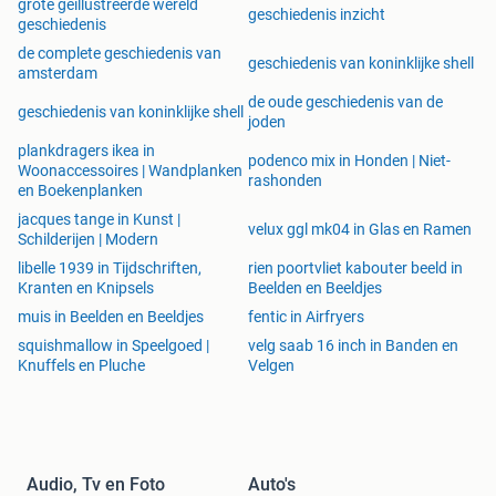
grote geillustreerde wereld
geschiedenis inzicht
geschiedenis
de complete geschiedenis van
geschiedenis van koninklijke shell
amsterdam
de oude geschiedenis van de
geschiedenis van koninklijke shell
joden
plankdragers ikea in
podenco mix in Honden | Niet-
Woonaccessoires | Wandplanken
rashonden
en Boekenplanken
jacques tange in Kunst |
velux ggl mk04 in Glas en Ramen
Schilderijen | Modern
libelle 1939 in Tijdschriften,
rien poortvliet kabouter beeld in
Kranten en Knipsels
Beelden en Beeldjes
muis in Beelden en Beeldjes
fentic in Airfryers
squishmallow in Speelgoed |
velg saab 16 inch in Banden en
Knuffels en Pluche
Velgen
Audio, Tv en Foto
Auto's