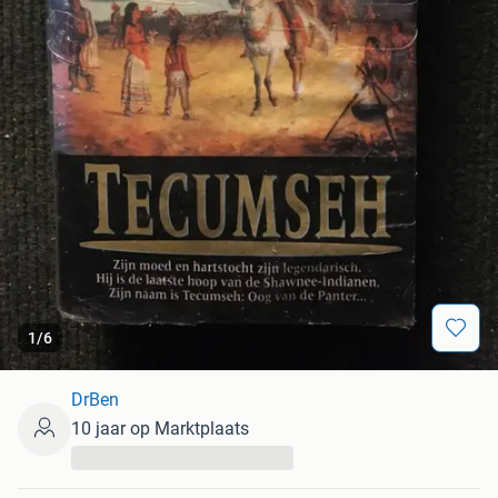
1
/
6
DrBen
10 jaar op Marktplaats
...