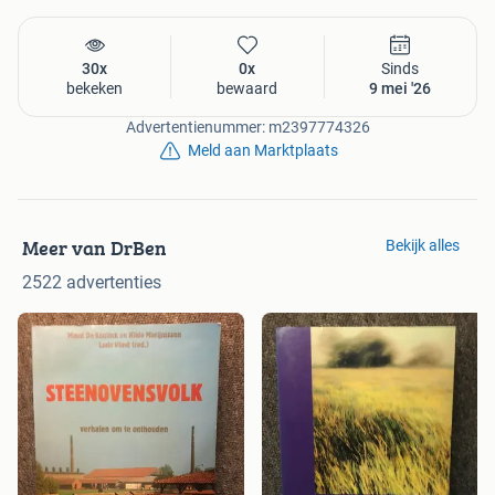
buurt (6,05e verzendkosten) of direct naar uw huis voor
6,55 euro met DHL. Let op: Verzenden op risico van de
ontvanger.
30x
0x
Sinds
bekeken
bewaard
9 mei '26
Advertentienummer: m2397774326
Meld aan Marktplaats
Meer van DrBen
Bekijk alles
2522 advertenties