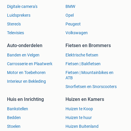
Digitale camera's
BMW
Luidsprekers
Opel
Stereo's
Peugeot
Televisies
Volkswagen
Auto-onderdelen
Fietsen en Brommers
Banden en Velgen
Elektrische fietsen
Carrosserie en Plaatwerk
Fietsen | Bakfietsen
Motor en Toebehoren
Fietsen | Mountainbikes en
ATB
Interieur en Bekleding
Snorfietsen en Snorscooters
Huis en Inrichting
Huizen en Kamers
Bankstellen
Huizen te Koop
Bedden
Huizen te huur
Stoelen
Huizen Buitenland