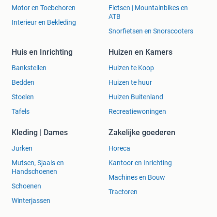
Motor en Toebehoren
Fietsen | Mountainbikes en
ATB
Interieur en Bekleding
Snorfietsen en Snorscooters
Huis en Inrichting
Huizen en Kamers
Bankstellen
Huizen te Koop
Bedden
Huizen te huur
Stoelen
Huizen Buitenland
Tafels
Recreatiewoningen
Kleding | Dames
Zakelijke goederen
Jurken
Horeca
Mutsen, Sjaals en
Kantoor en Inrichting
Handschoenen
Machines en Bouw
Schoenen
Tractoren
Winterjassen