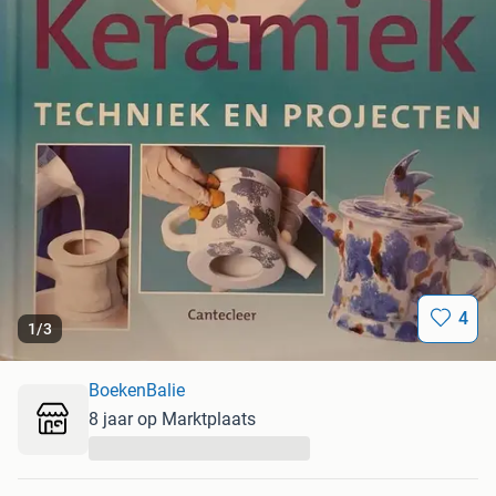
4
1
/
3
BoekenBalie
8 jaar op Marktplaats
...