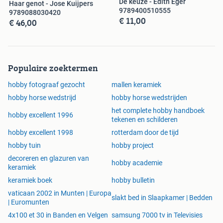
De keuze - Edith Eger
Haar genot - Jose Kuijpers
9789400510555
9789088030420
€ 11,00
€ 46,00
Populaire zoektermen
hobby fotograaf gezocht
mallen keramiek
hobby horse wedstrijd
hobby horse wedstrijden
het complete hobby handboek
hobby excellent 1996
tekenen en schilderen
hobby excellent 1998
rotterdam door de tijd
hobby tuin
hobby project
decoreren en glazuren van
hobby academie
keramiek
keramiek boek
hobby bulletin
vaticaan 2002 in Munten | Europa
slakt bed in Slaapkamer | Bedden
| Euromunten
4x100 et 30 in Banden en Velgen
samsung 7000 tv in Televisies