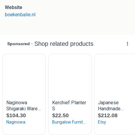
ISBN:
9789021328614
Website
Conditie:
Echt gebruikt
boekenbalie.nl
Keramiek techniek en projecten
Dit gebruiksvriendelijke boek bevat doorgesneden pagina's
die het boek in tweeën delen: een praktijkdeel met projecten
en een theoretisch deel met technieken. Hierdoor hoeft u
niet *heen en weer te bladeren tussen een technische uitleg
en een praktische instructie. Open 'het bovenste gedeelte
bij het project dat u wilt uitvoeren en zoek in de onderste
helft de technieken op die u -nodig heeft om het project uit
te voeren. Alle keramische technieken komen aan bod:
walken, kneden en klei hergebruiken; handvormtechnieken
zoals een duimpot maken en opbouwen met -ringen;
positieve en negatieve mallen en maken; werken met de
draaischijf; vormen decoreren met engobes, sgraffito en
reliëfapplicatie; glazuren mengen en aanbrengen en
keramiek stoken. Maak prachtige tegels, gerolde borden,
schalen opgebouwd uit stukjes klei, een doos met rechte