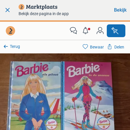
Bekijk
Bekijk deze pagina in de app
Terug
Bewaar
Delen