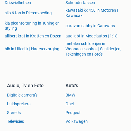
Driewielfietsen
Schoudertassen
kawasaki kx 450 in Motoren |
silo 6 ton in Dierenvoeding
Kawasaki
kia picanto tuning in Tuning en
caravan cabby in Caravans
Styling
allibert krat in Kratten en Dozen
audi abt in Modelauto's | 1:18
metalen schilderijen in
hlh in Uiterlijk | Haarverzorging
Woonaccessoires | Schilderijen,
Tekeningen en Foto's
Audio, Tv en Foto
Auto's
Digitale camera's
BMW
Luidsprekers
Opel
Stereo's
Peugeot
Televisies
Volkswagen