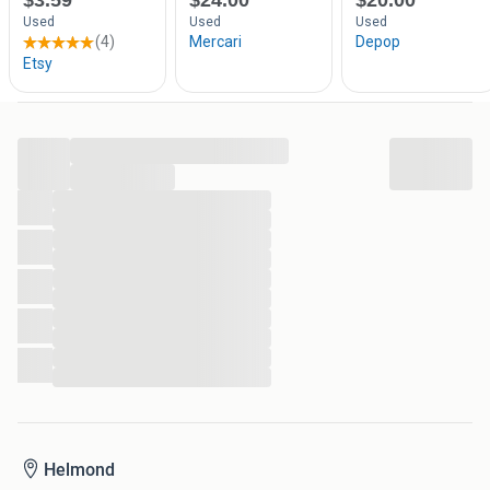
...
...
...
...
...
...
...
...
...
...
...
...
Helmond