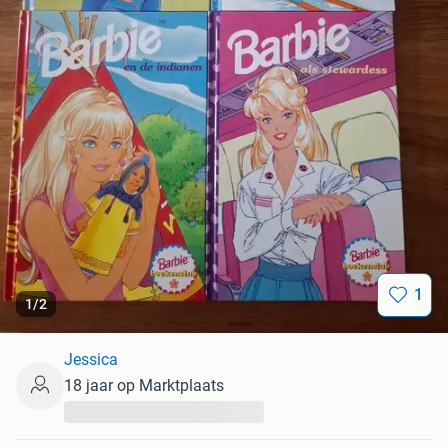
1
1
/
2
Jessica
18 jaar op Marktplaats
...