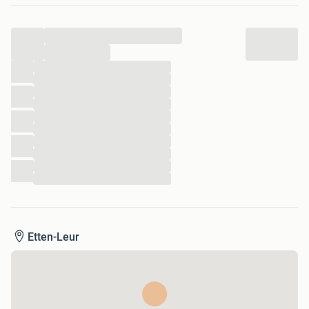
jonge Barbie-fans.
Ik verkoop dit omdat ik er niks meer mee doe
...
De conditie is goed
Aparte koop en groeps verkoop mogelijk.
...
...
...
...
...
...
...
...
...
...
...
Etten-Leur