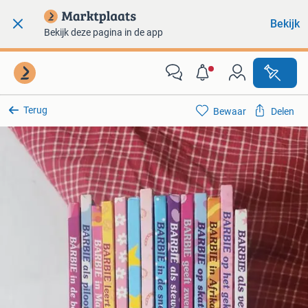
Bekijk
Bekijk deze pagina in de app
Terug
Bewaar
Delen