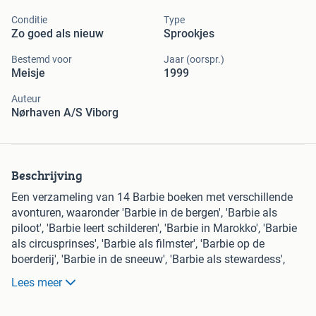
Conditie
Type
Zo goed als nieuw
Sprookjes
Bestemd voor
Jaar (oorspr.)
Meisje
1999
Auteur
Nørhaven A/S Viborg
Beschrijving
Een verzameling van 14 Barbie boeken met verschillende
avonturen, waaronder 'Barbie in de bergen', 'Barbie als
piloot', 'Barbie leert schilderen', 'Barbie in Marokko', 'Barbie
als circusprinses', 'Barbie als filmster', 'Barbie op de
boerderij', 'Barbie in de sneeuw', 'Barbie als stewardess',
'Barbie geeft zwemles', 'Barbie op skates', 'Barbie in Afrika',
Lees meer
'Barbie op het gekostumeerd bal' en 'Barbie als
verpleegster'. De boeken zijn in goede staat en ideaal voor