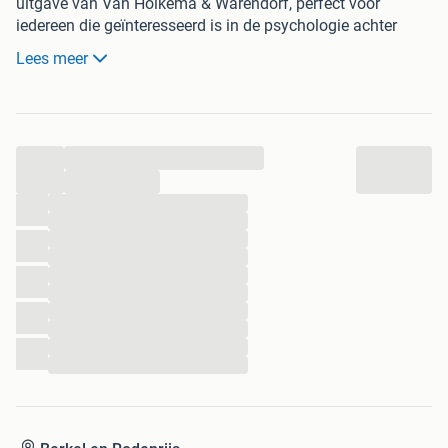
uitgave van Van Holkema & Warendorf, perfect voor
iedereen die geïnteresseerd is in de psychologie achter
oplichting en de geschiedenis van schuinsmarcheerders.
Lees meer
...
...
...
...
...
...
...
...
...
...
...
...