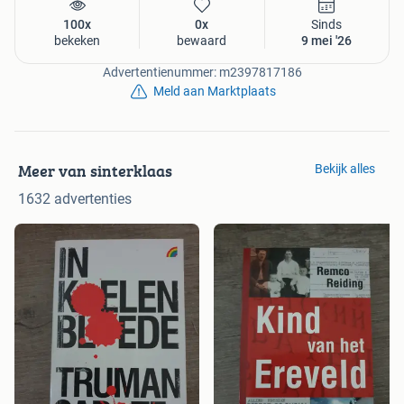
100x
0x
Sinds
bekeken
bewaard
9 mei '26
Advertentienummer: m2397817186
Meld aan Marktplaats
Meer van sinterklaas
Bekijk alles
1632 advertenties