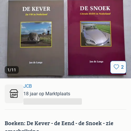
2
1
/
11
JCB
18 jaar op Marktplaats
...
Boeken: De Kever - de Eend - de Snoek - zie