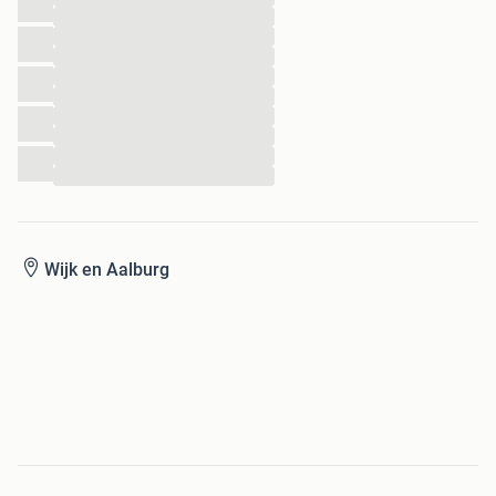
...
...
...
...
...
...
...
...
...
Wijk en Aalburg