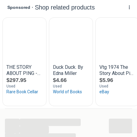
De verzendkosten zijn voor de koper.
Kijk ook gerust even bij mijn overige advertenties en
combineer (= vaak voordeliger in de verzendkosten)!
Als organisator van dé Autodocumentatiebeurs in Wijk en
Aalburg heb ik ook een groot aanbod (auto)documentatie
en Automobilia. Zoek je iets specifieks, vraag er gerust
naar!
...
...
...