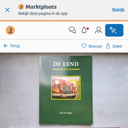
Bekijk
Bekijk deze pagina in de app
Terug
Bewaar
Delen