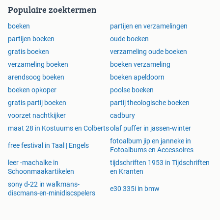
Populaire zoektermen
boeken
partijen en verzamelingen
partijen boeken
oude boeken
gratis boeken
verzameling oude boeken
verzameling boeken
boeken verzameling
arendsoog boeken
boeken apeldoorn
boeken opkoper
poolse boeken
gratis partij boeken
partij theologische boeken
voorzet nachtkijker
cadbury
maat 28 in Kostuums en Colberts
olaf puffer in jassen-winter
fotoalbum jip en janneke in
free festival in Taal | Engels
Fotoalbums en Accessoires
leer -machalke in
tijdschriften 1953 in Tijdschriften
Schoonmaakartikelen
en Kranten
sony d-22 in walkmans-
e30 335i in bmw
discmans-en-minidiscspelers