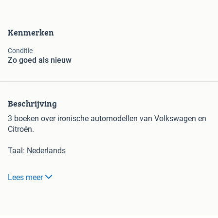
Kenmerken
Conditie
Zo goed als nieuw
Beschrijving
3 boeken over ironische automodellen van Volkswagen en
Citroën.
Taal: Nederlands
Conditie: van goed tot zeer goed.
Lees meer
Prijs per stuk: € 10,-
Prijs voor alle 3 tezamen: € 25,-