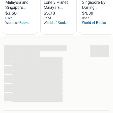
...
...
...
...
...
...
...
...
...
...
...
...