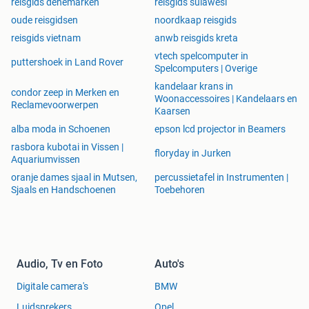
reisgids denemarken
reisgids sulawesi
oude reisgidsen
noordkaap reisgids
reisgids vietnam
anwb reisgids kreta
vtech spelcomputer in
puttershoek in Land Rover
Spelcomputers | Overige
kandelaar krans in
condor zeep in Merken en
Woonaccessoires | Kandelaars en
Reclamevoorwerpen
Kaarsen
alba moda in Schoenen
epson lcd projector in Beamers
rasbora kubotai in Vissen |
floryday in Jurken
Aquariumvissen
oranje dames sjaal in Mutsen,
percussietafel in Instrumenten |
Sjaals en Handschoenen
Toebehoren
Audio, Tv en Foto
Auto's
Digitale camera's
BMW
Luidsprekers
Opel