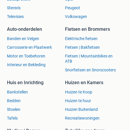
Stereo's
Peugeot
Televisies
Volkswagen
Auto-onderdelen
Fietsen en Brommers
Banden en Velgen
Elektrische fietsen
Carrosserie en Plaatwerk
Fietsen | Bakfietsen
Motor en Toebehoren
Fietsen | Mountainbikes en
ATB
Interieur en Bekleding
Snorfietsen en Snorscooters
Huis en Inrichting
Huizen en Kamers
Bankstellen
Huizen te Koop
Bedden
Huizen te huur
Stoelen
Huizen Buitenland
Tafels
Recreatiewoningen