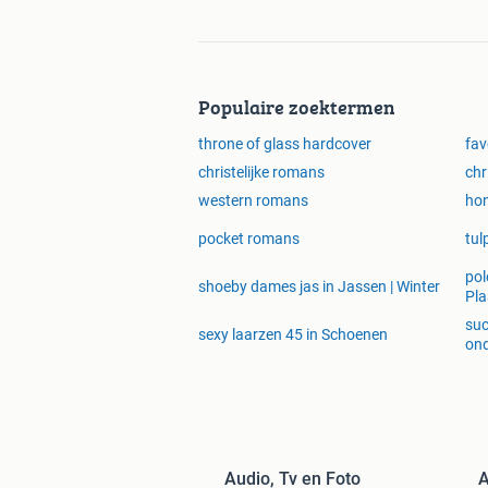
Populaire zoektermen
throne of glass hardcover
fav
christelijke romans
chr
western romans
hon
pocket romans
tul
pol
shoeby dames jas in Jassen | Winter
Pla
suc
sexy laarzen 45 in Schoenen
ond
Audio, Tv en Foto
A