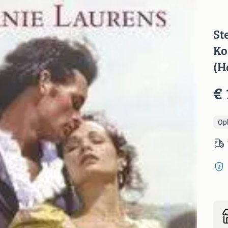
St
Ko
(H
€ 
Op