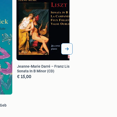
Agnetha Fältskog –
(Vinyl/Single 7 Inc
€ 7,50
Jeanne-Marie Darré – Franz Liszt:
Sonata In B Minor (CD)
€ 15,00
over/Geb