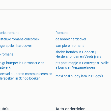
oriet romans
Romans
istelijke romans oldebroek
de hobbit hardcover
gerspelen hardcover
vampieren romans
sheltie honden in Honden |
p romans
Herdershonden en Veedrijvers
o gt bumper in Carrosserie en
ptt post mapje in Postzegels | Volle
atwerk
albums en Verzamelingen
cesvol studeren communiceren en
maxi cosi buggy lara in Buggy's
erzoeken in Schoolboeken
uto's
Auto-onderdelen