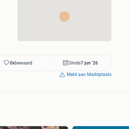
0x
bewaard
Sinds
7 jun '26
Meld aan Marktplaats