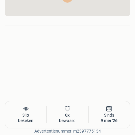
Uitgegeven: Uitgeverij Elmar, Rijswijk. 2003. Eerste en enige
druk.
Zoals altijd op te halen in Groningen. Eventueel lokaal te
bezorgen of te verzenden. Let op: Verzenden op risico van
de ontvanger.
31x
0x
Sinds
bekeken
bewaard
9 mei '26
Advertentienummer: m2397775134