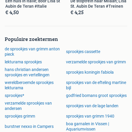
Een huis in Italie; door Lisa St
De stoptrein naar Milaan; Lisa
Aubin de Teran #Italie
St. Aubin De Teran #Treinen
€ 4,50
€ 4,25
Populaire zoektermen
de sprookjes van grimm anton
sprookjes cassette
pieck
lekturama sprookjes
verzamelde sprookjes van grimm
hans christian andersen
sprookjes koningin fabiola
sprookjes en vertellingen
wereldberoemde sprookjes
sprookjes van de efteling martine
lekturama
bijl
sprookjes*
godfried bomans groot sprookjes
verzamelde sprookjes van
sprookjes van de lage landen
andersen
sprookjes grimm
sprookjes van grimm 1940
boa garnalen in Vissen |
burstner nexxo in Campers
Aquariumvissen