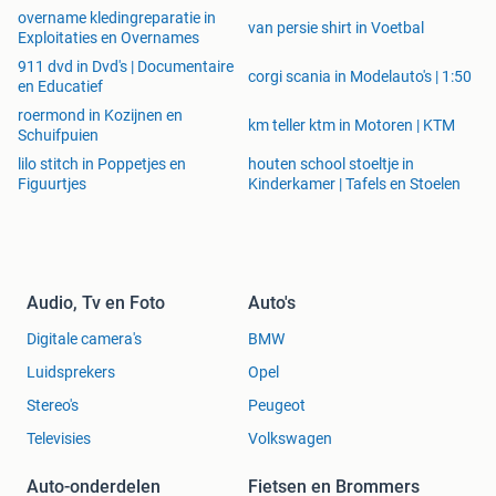
overname kledingreparatie in
van persie shirt in Voetbal
Exploitaties en Overnames
911 dvd in Dvd's | Documentaire
corgi scania in Modelauto's | 1:50
en Educatief
roermond in Kozijnen en
km teller ktm in Motoren | KTM
Schuifpuien
lilo stitch in Poppetjes en
houten school stoeltje in
Figuurtjes
Kinderkamer | Tafels en Stoelen
Audio, Tv en Foto
Auto's
Digitale camera's
BMW
Luidsprekers
Opel
Stereo's
Peugeot
Televisies
Volkswagen
Auto-onderdelen
Fietsen en Brommers