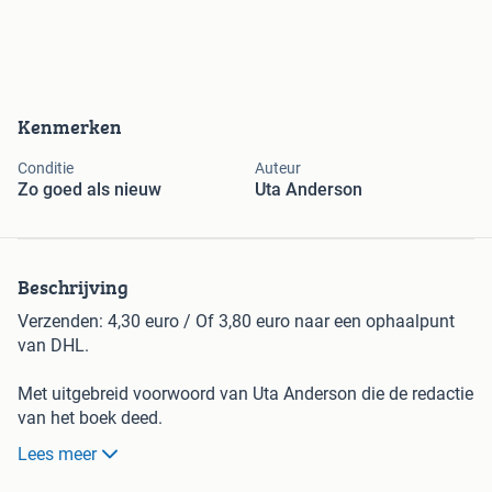
Kenmerken
Conditie
Auteur
Zo goed als nieuw
Uta Anderson
Beschrijving
Verzenden: 4,30 euro / Of 3,80 euro naar een ophaalpunt
van DHL.
Met uitgebreid voorwoord van Uta Anderson die de redactie
van het boek deed.
Lees meer
Deze bundel bevat mythen en sprookjes van vele stammen
en volkeren van de oorspronkelijke bewoners van Noord-en