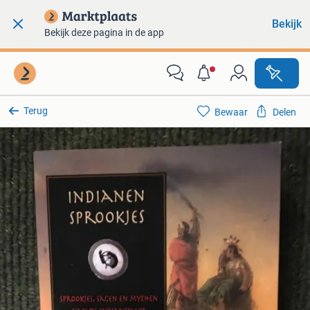
Bekijk
Bekijk deze pagina in de app
Terug
Bewaar
Delen