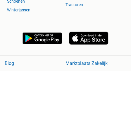
Schoenen
Tractoren
Winterjassen
Blog
Marktplaats Zakelijk
Veilig en Succesvol
Help en Info
Voorwaarden
Privacyverklaring
Cookiebeleid
Privacyvoorkeuren
Over Marktplaats
Werken bij
Perskamer
Adevinta