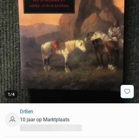
1
/
4
DrBen
10 jaar op Marktplaats
...