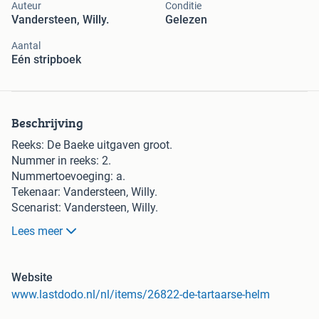
Auteur
Conditie
Vandersteen, Willy.
Gelezen
Aantal
Eén stripboek
Beschrijving
Reeks: De Baeke uitgaven groot.
Nummer in reeks: 2.
Nummertoevoeging: a.
Tekenaar: Vandersteen, Willy.
Scenarist: Vandersteen, Willy.
Uitgeverij: R. De Baeke.
Lees meer
Jaar: 1989.
Cover: Hardcover met linnen rug.
Druk: Eerste druk van een heruitgave.
Website
Inkleuring: Ongekleurd.
www.lastdodo.nl/nl/items/26822-de-tartaarse-helm
ISBN: Geen.
Oplage: 100.