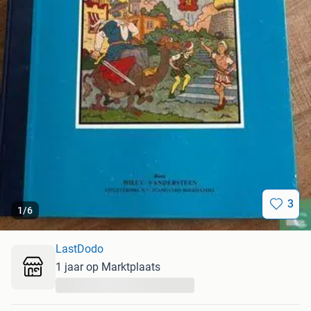
3
1
/
6
LastDodo
1 jaar op Marktplaats
...