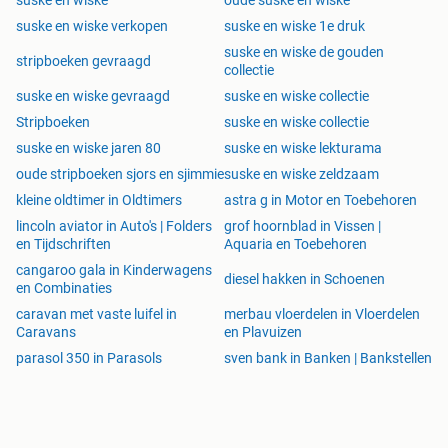
suske en wiske
oude suske en wiske
suske en wiske verkopen
suske en wiske 1e druk
suske en wiske de gouden
stripboeken gevraagd
collectie
suske en wiske gevraagd
suske en wiske collectie
Stripboeken
suske en wiske collectie
suske en wiske jaren 80
suske en wiske lekturama
oude stripboeken sjors en sjimmie
suske en wiske zeldzaam
kleine oldtimer in Oldtimers
astra g in Motor en Toebehoren
lincoln aviator in Auto's | Folders
grof hoornblad in Vissen |
en Tijdschriften
Aquaria en Toebehoren
cangaroo gala in Kinderwagens
diesel hakken in Schoenen
en Combinaties
caravan met vaste luifel in
merbau vloerdelen in Vloerdelen
Caravans
en Plavuizen
parasol 350 in Parasols
sven bank in Banken | Bankstellen