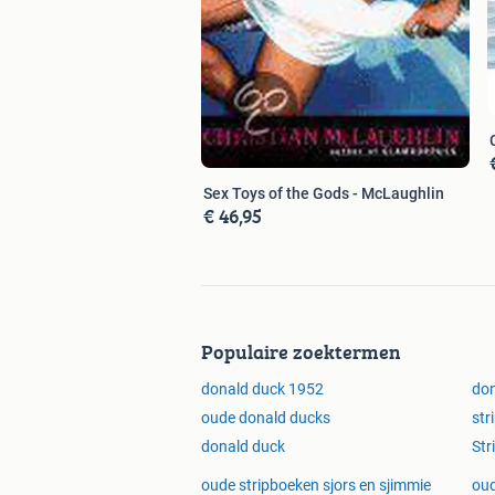
Sex Toys of the Gods - McLaughlin
€ 46,95
Populaire zoektermen
donald duck 1952
don
oude donald ducks
str
donald duck
Str
oude stripboeken sjors en sjimmie
oud