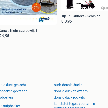
Jip En Janneke - Schmidt
€ 3,95
Cursus Klein vaarbewijs I + II
€ 4,95
ald duck gezocht
oude donald ducks
ipboeken gevraagd
donald duck zeldzaam
ipboeken
donald duck pockets
kunststof tegels voortent in
e stripboeken