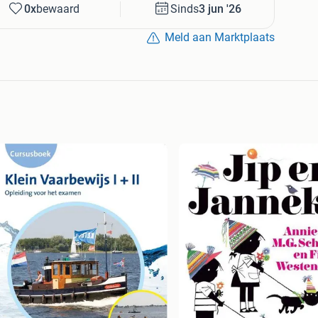
0x
bewaard
Sinds
3 jun '26
Meld aan Marktplaats