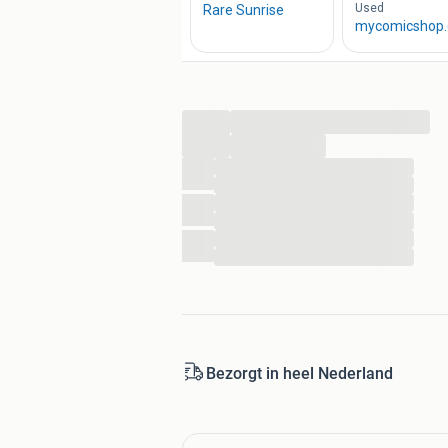
...
...
...
...
...
...
...
...
Bezorgt in heel Nederland