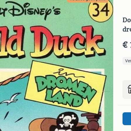
Do
dr
€ 
Ve