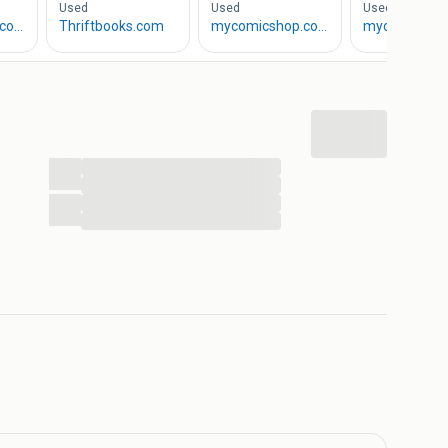
...
...
...
...