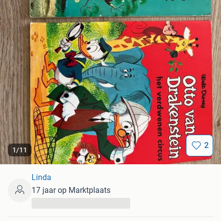
2
1
/
11
Linda
17 jaar op Marktplaats
...