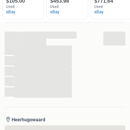
...
...
...
...
...
...
...
...
...
...
...
...
Heerhugowaard