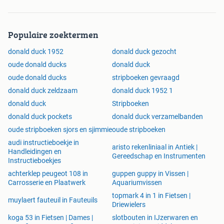
Populaire zoektermen
donald duck 1952
donald duck gezocht
oude donald ducks
donald duck
oude donald ducks
stripboeken gevraagd
donald duck zeldzaam
donald duck 1952 1
donald duck
Stripboeken
donald duck pockets
donald duck verzamelbanden
oude stripboeken sjors en sjimmie
oude stripboeken
audi instructieboekje in
aristo rekenliniaal in Antiek |
Handleidingen en
Gereedschap en Instrumenten
Instructieboekjes
achterklep peugeot 108 in
guppen guppy in Vissen |
Carrosserie en Plaatwerk
Aquariumvissen
topmark 4 in 1 in Fietsen |
muylaert fauteuil in Fauteuils
Driewielers
koga 53 in Fietsen | Dames |
slotbouten in IJzerwaren en