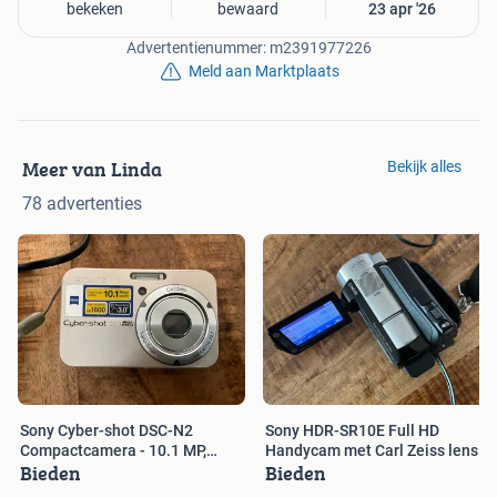
bekeken
bewaard
23 apr '26
Advertentienummer: m2391977226
Meld aan Marktplaats
Meer van Linda
Bekijk alles
78 advertenties
Sony Cyber-shot DSC-N2
Sony HDR-SR10E Full HD
Compactcamera - 10.1 MP,
Handycam met Carl Zeiss lens
Bieden
Bieden
Touchscreen