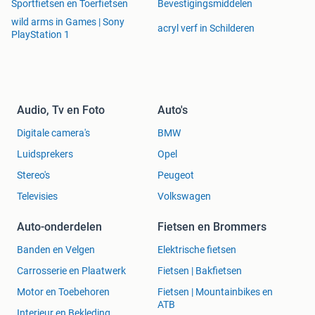
Sportfietsen en Toerfietsen
Bevestigingsmiddelen
wild arms in Games | Sony
acryl verf in Schilderen
PlayStation 1
Audio, Tv en Foto
Auto's
Digitale camera's
BMW
Luidsprekers
Opel
Stereo's
Peugeot
Televisies
Volkswagen
Auto-onderdelen
Fietsen en Brommers
Banden en Velgen
Elektrische fietsen
Carrosserie en Plaatwerk
Fietsen | Bakfietsen
Motor en Toebehoren
Fietsen | Mountainbikes en
ATB
Interieur en Bekleding