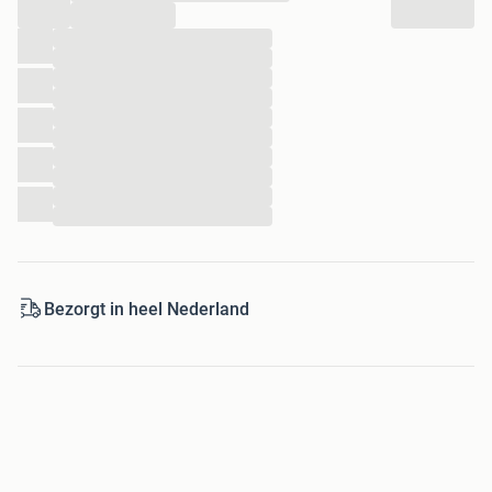
...
...
...
...
...
...
...
...
...
...
...
Bezorgt in heel Nederland