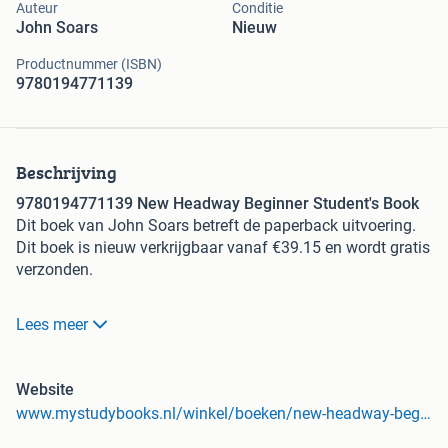
Auteur
Conditie
John Soars
Nieuw
Productnummer (ISBN)
9780194771139
Beschrijving
9780194771139 New Headway Beginner Student's Book
Dit boek van John Soars betreft de paperback uitvoering.
Dit boek is nieuw verkrijgbaar vanaf €39.15 en wordt gratis
verzonden.
Eigenschappen:
Lees meer
- Isbn: 9780194771139
- Auteur/uitgever: John Soars
- Staat: Nieuw
Website
- Binding: Paperback
www.mystudybooks.nl/winkel/boeken/new-headway-beginner-students-book/
Bij myStudybooks vind je scherp geprijsde tweedehands