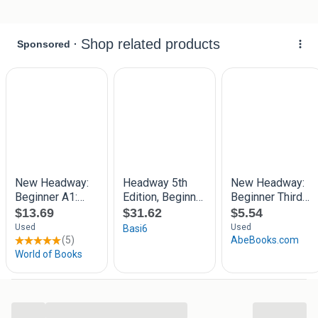
(studie)boeken. Daarnaast vergelijken we ook het aanbod
van andere websites. Dat is wel zo handig want zo betaal
jij niet te veel voor jouw lees- en studieboeken!
Veel leesplezier!
...