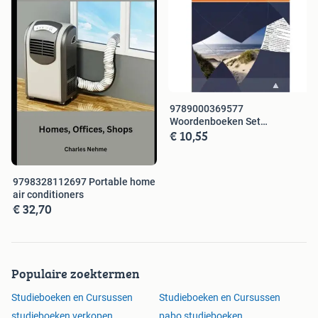
9789000369577
Woordenboeken Set
€ 10,55
Nederlands en Nederlands ...
9798328112697 Portable home
air conditioners
€ 32,70
Populaire zoektermen
Studieboeken en Cursussen
Studieboeken en Cursussen
studieboeken verkopen
pabo studieboeken