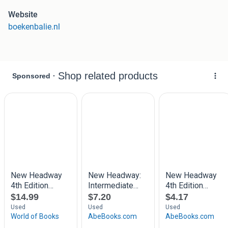
Auteur:
John Soars
Website
ISBN:
9780194770231
boekenbalie.nl
Conditie:
Als nieuw
Headway Fourth Edition Intermediate Workbook practises,
revises and reinforces all the language presented in the
Student's Book. It comes with the iChecker disc to help
students identify areas where they need more study.
Intermediate students are able to reflect on, solidify, and
build on what they already know, paving the way for
increased fluency.
Waarom je bij BoekenBalie moet zijn voor al je
tweedehands boeken:
Bestel je voor 15:00 uur? Dan vliegt het dezelfde dag
nog jouw kant op!
Meer dan 400.000 tweedehands boeken om uit te
kiezen
We checken alle boeken eigenhandig