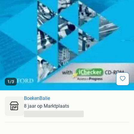
1
/
3
BoekenBalie
8 jaar op Marktplaats
...