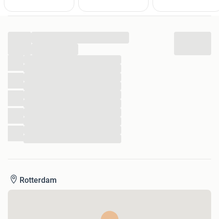
Vanaf 40 euro of bij 4 boeken is de verzending op
onze rekening
30 dagen retourgarantie
...
...
...
...
...
...
...
...
...
...
...
...
Rotterdam