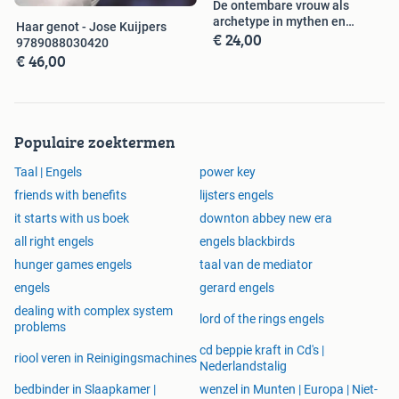
De ontembare vrouw als
archetype in mythen en
Haar genot - Jose Kuijpers
€ 24,00
verhalen
9789088030420
€ 46,00
Populaire zoektermen
Taal | Engels
power key
friends with benefits
lijsters engels
it starts with us boek
downton abbey new era
all right engels
engels blackbirds
hunger games engels
taal van de mediator
engels
gerard engels
dealing with complex system
lord of the rings engels
problems
cd beppie kraft in Cd's |
riool veren in Reinigingsmachines
Nederlandstalig
bedbinder in Slaapkamer |
wenzel in Munten | Europa | Niet-