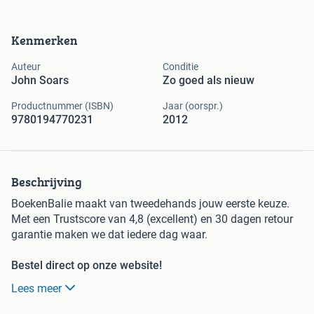
Kenmerken
Auteur
Conditie
John Soars
Zo goed als nieuw
Productnummer (ISBN)
Jaar (oorspr.)
9780194770231
2012
Beschrijving
BoekenBalie maakt van tweedehands jouw eerste keuze.
Met een Trustscore van 4,8 (excellent) en 30 dagen retour
garantie maken we dat iedere dag waar.
Bestel direct op onze website!
Lees meer
Titel:
New Headway intermediate 4e workbook with key &
iChecker pack