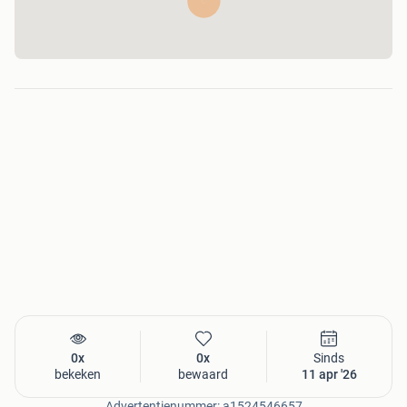
0x
0x
Sinds
bekeken
bewaard
11 apr '26
Advertentienummer: a1524546657