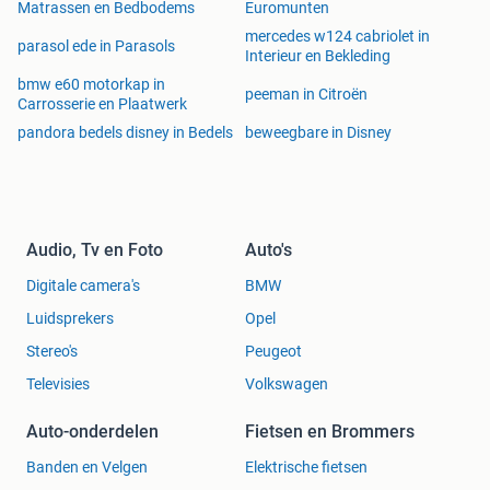
Matrassen en Bedbodems
Euromunten
mercedes w124 cabriolet in
parasol ede in Parasols
Interieur en Bekleding
bmw e60 motorkap in
peeman in Citroën
Carrosserie en Plaatwerk
pandora bedels disney in Bedels
beweegbare in Disney
Audio, Tv en Foto
Auto's
Digitale camera's
BMW
Luidsprekers
Opel
Stereo's
Peugeot
Televisies
Volkswagen
Auto-onderdelen
Fietsen en Brommers
Banden en Velgen
Elektrische fietsen