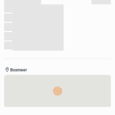
...
...
...
...
...
...
...
...
...
...
...
Boxmeer