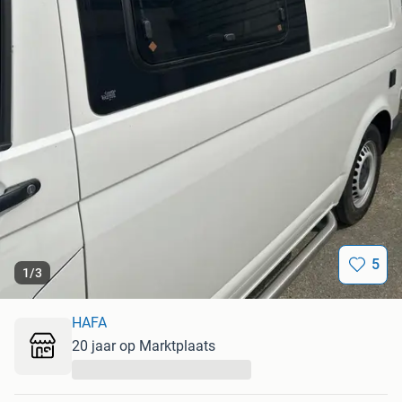
5
1
/
3
HAFA
20 jaar op Marktplaats
...