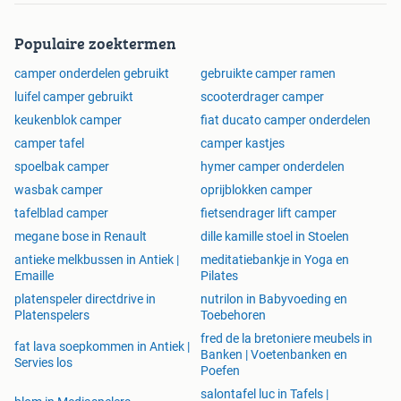
Populaire zoektermen
camper onderdelen gebruikt
gebruikte camper ramen
luifel camper gebruikt
scooterdrager camper
keukenblok camper
fiat ducato camper onderdelen
camper tafel
camper kastjes
spoelbak camper
hymer camper onderdelen
wasbak camper
oprijblokken camper
tafelblad camper
fietsendrager lift camper
megane bose in Renault
dille kamille stoel in Stoelen
antieke melkbussen in Antiek |
meditatiebankje in Yoga en
Emaille
Pilates
platenspeler directdrive in
nutrilon in Babyvoeding en
Platenspelers
Toebehoren
fred de la bretoniere meubels in
fat lava soepkommen in Antiek |
Banken | Voetenbanken en
Servies los
Poefen
salontafel luc in Tafels |