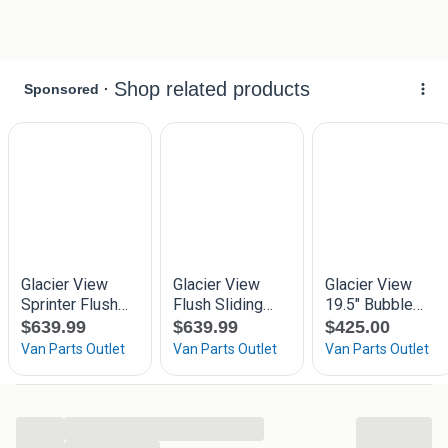
Hafa camperconstructions
Raamstraat 2Q
5831 AT BOXMEER
OPENINGSTIJDEN:
MA t/m DO van 9 uur tot 17 uur.
ZATERDAG van 10 uur tot 17 uur.
...