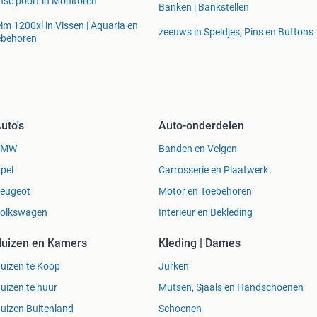
nse poort in Monitoren
Banken | Bankstellen
im 1200xl in Vissen | Aquaria en
zeeuws in Speldjes, Pins en Buttons
ebehoren
uto's
Auto-onderdelen
BMW
Banden en Velgen
pel
Carrosserie en Plaatwerk
eugeot
Motor en Toebehoren
olkswagen
Interieur en Bekleding
uizen en Kamers
Kleding | Dames
uizen te Koop
Jurken
uizen te huur
Mutsen, Sjaals en Handschoenen
uizen Buitenland
Schoenen