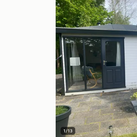
1
/
13