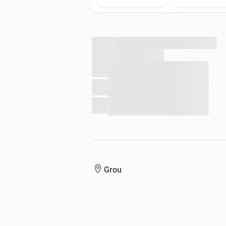
...
...
...
...
...
...
...
...
Grou