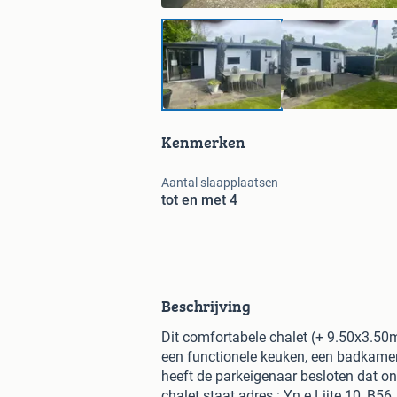
Kenmerken
Aantal slaapplaatsen
tot en met 4
Beschrijving
Dit comfortabele chalet (+ 9.50x3.50m
een functionele keuken, een badkamer
heeft de parkeigenaar besloten dat o
chalet staat adres : Yn e Lijte 10, B5