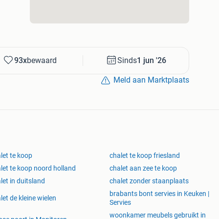
93x
bewaard
Sinds
1 jun '26
Meld aan Marktplaats
let te koop
chalet te koop friesland
let te koop noord holland
chalet aan zee te koop
let in duitsland
chalet zonder staanplaats
brabants bont servies in Keuken |
let de kleine wielen
Servies
woonkamer meubels gebruikt in