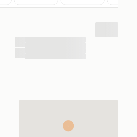
...
...
...
...