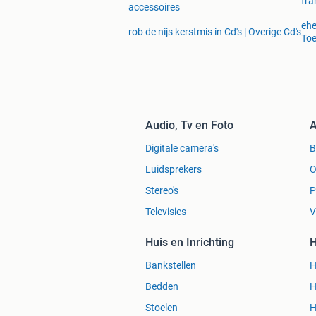
fra
accessoires
ehe
rob de nijs kerstmis in Cd's | Overige Cd's
To
Audio, Tv en Foto
A
Digitale camera's
Luidsprekers
O
Stereo's
P
Televisies
V
Huis en Inrichting
H
Bankstellen
H
Bedden
H
Stoelen
H