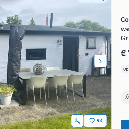
Co
we
Gr
€ 
Op
93