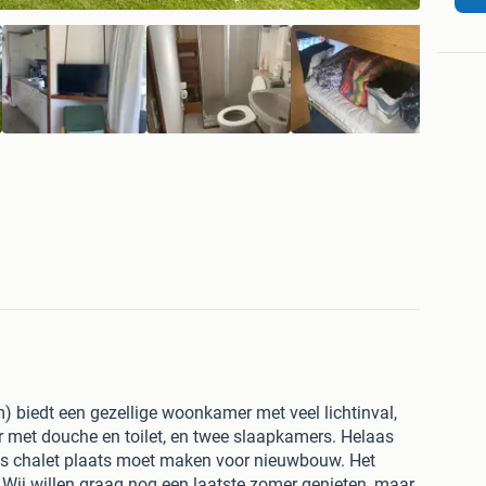
) biedt een gezellige woonkamer met veel lichtinval,
 met douche en toilet, en twee slaapkamers. Helaas
ns chalet plaats moet maken voor nieuwbouw. Het
6. Wij willen graag nog een laatste zomer genieten, maar