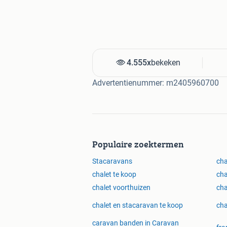
4.555x
bekeken
Advertentienummer: m2405960700
Populaire zoektermen
Stacaravans
cha
chalet te koop
cha
chalet voorthuizen
cha
chalet en stacaravan te koop
cha
caravan banden in Caravan