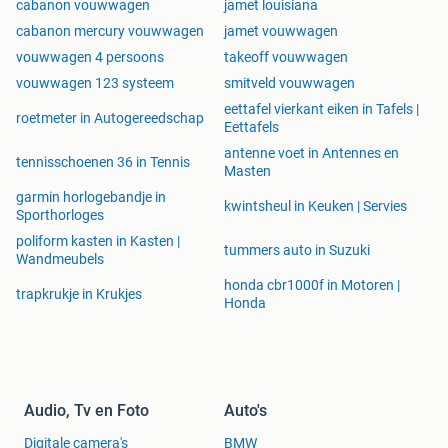
cabanon vouwwagen
jamet louisiana
cabanon mercury vouwwagen
jamet vouwwagen
vouwwagen 4 persoons
takeoff vouwwagen
vouwwagen 123 systeem
smitveld vouwwagen
eettafel vierkant eiken in Tafels |
roetmeter in Autogereedschap
Eettafels
antenne voet in Antennes en
tennisschoenen 36 in Tennis
Masten
garmin horlogebandje in
kwintsheul in Keuken | Servies
Sporthorloges
poliform kasten in Kasten |
tummers auto in Suzuki
Wandmeubels
honda cbr1000f in Motoren |
trapkrukje in Krukjes
Honda
Audio, Tv en Foto
Auto's
Digitale camera's
BMW