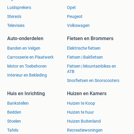
Luidsprekers
Opel
Stereo's
Peugeot
Televisies
Volkswagen
Auto-onderdelen
Fietsen en Brommers
Banden en Velgen
Elektrische fietsen
Carrosserie en Plaatwerk
Fietsen | Bakfietsen
Motor en Toebehoren
Fietsen | Mountainbikes en
ATB
Interieur en Bekleding
Snorfietsen en Snorscooters
Huis en Inrichting
Huizen en Kamers
Bankstellen
Huizen te Koop
Bedden
Huizen te huur
Stoelen
Huizen Buitenland
Tafels
Recreatiewoningen