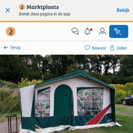
Bekijk
Bekijk deze pagina in de app
Terug
Bewaar
Delen