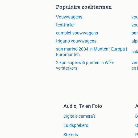
Populaire zoektermen
Vouwwagens
vo
tenttrailer
vo
camplet vouwwagens
pa
trigano vouwwagens
al
san marino 2004 in Munten | Europa |
sal
Euromunten
2 kpn superwifi punten in WiFi-
ver
versterkers
en 
Audio, Tv en Foto
A
Digitale camera's
Luidsprekers
O
Stereo's
P