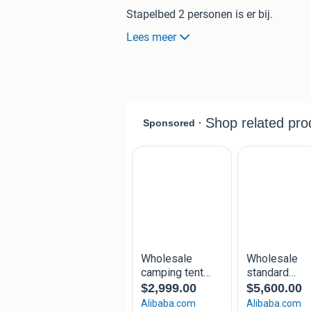
Stapelbed 2 personen is er bij.
Groot bed 1.60 x 2.2 a 2.4 m lang met 
Lees meer
Alles kan open heeft muggen gaas en o
kijken.
Doek is van dik katoen en is nog noo
Luifel is geheel dicht te zetten met z
van een vast opstaand grondzeil.
Aan de dissel zeide is nog een kindert
2 met wit touw uitgezet.
Geheel is alleen op te zetten en af te 
Mast je voor op koprek is om hier ee
We doen hem weg omdat we geen tre