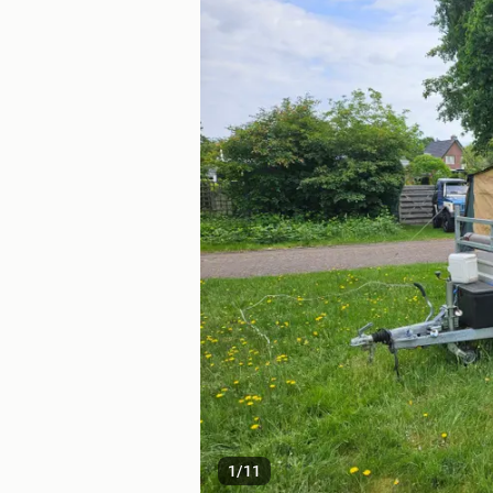
1
/
11