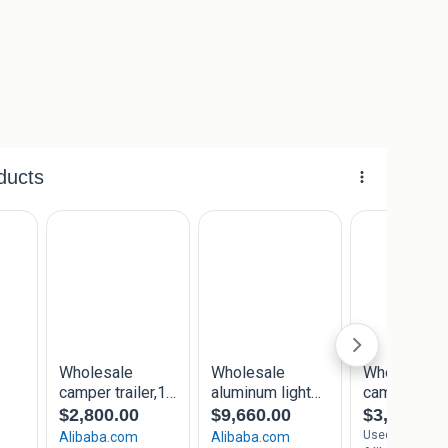
een heelijk dik matras.
f plasic er voor om bij regen naar buiten te kunnen
it schoon gemaakt. Of behandeld!
ijwanden en voorkant. Het geheel is dan ook te voorzien
ent te maken je krijgt en dan nog meer ruimte bij. Foto
breken!
n douche zak aan op te hangen.
khaak meer hebben op het moment.