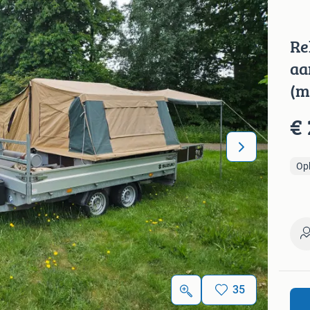
Re
aa
(m
€ 
Op
35