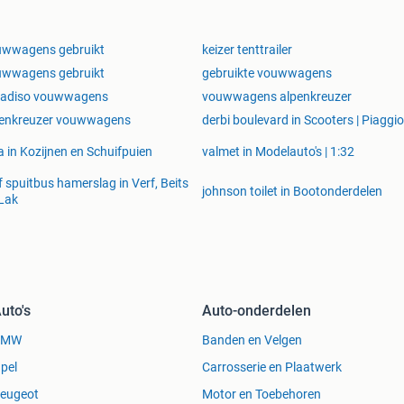
uwwagens gebruikt
keizer tenttrailer
uwwagens gebruikt
gebruikte vouwwagens
radiso vouwwagens
vouwwagens alpenkreuzer
penkreuzer vouwwagens
derbi boulevard in Scooters | Piaggio
a in Kozijnen en Schuifpuien
valmet in Modelauto's | 1:32
f spuitbus hamerslag in Verf, Beits
johnson toilet in Bootonderdelen
Lak
uto's
Auto-onderdelen
BMW
Banden en Velgen
pel
Carrosserie en Plaatwerk
eugeot
Motor en Toebehoren