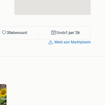
35x
bewaard
Sinds
1 jun '26
Meld aan Marktplaats