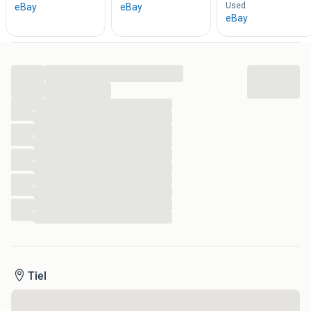
...
...
...
...
...
...
...
...
...
...
...
...
Tiel