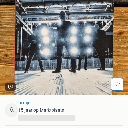
1
/
4
berlijn
15 jaar op Marktplaats
...