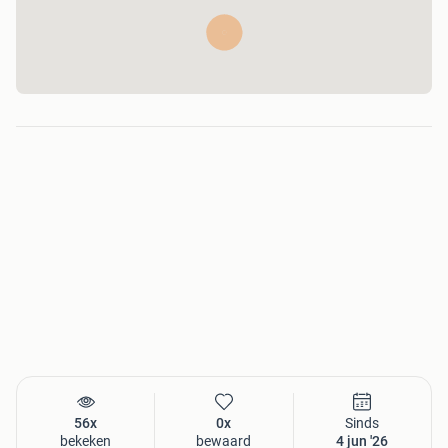
56x
0x
Sinds
bekeken
bewaard
4 jun '26