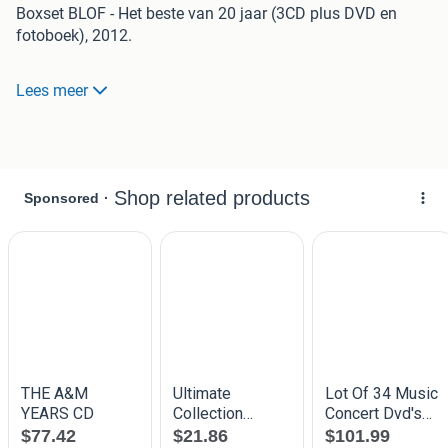
Boxset BLOF - Het beste van 20 jaar (3CD plus DVD en
fotoboek), 2012.
0p deze box staan alle hits tot en met 2012 van deze groep
Lees meer
uit Zeeland. Hierbij is een extra CD plus DVD gevoegd met
daarop nooit eerder uitgebrachte nummers en bijzonder
live materiaal. Verder maakt een fotooek onderdeel uit van
het geheel.
De box, de CDs en DVD verkeren in uitstekende staat.
Tracklist: zie foto's.