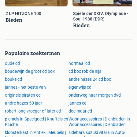
2 LP HITZONE 100
Spiele der XXIV. Olympiade -
Bieden
Soul 1988 (DDR)
Bieden
Populaire zoektermen
oude cd
normaal cd
boudewijn de groot cd box
cd box rob de nijs
bouke cd
andre hazes 24 cd box
jannes - het beste van
eigenwijs cd
originele piraten cd
onderweg naar morgen dvd
andre hazes 50 jaar
jannes cd
robert long vroeger of later cd
doe maar cd
piemels in Speelgoed | Knuffels en
Woonaccessoires | Dienbladen in
Pluche
Woonaccessoires | Dienbladen
kloosterkast in Antiek | Meubels |
sidebars suzuki vitara in Auto-