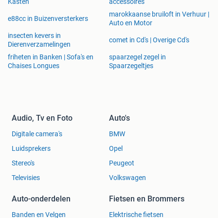
Kasten
accessoires
marokkaanse bruiloft in Verhuur |
e88cc in Buizenversterkers
Auto en Motor
insecten kevers in
comet in Cd's | Overige Cd's
Dierenverzamelingen
friheten in Banken | Sofa's en
spaarzegel zegel in
Chaises Longues
Spaarzegeltjes
Audio, Tv en Foto
Auto's
Digitale camera's
BMW
Luidsprekers
Opel
Stereo's
Peugeot
Televisies
Volkswagen
Auto-onderdelen
Fietsen en Brommers
Banden en Velgen
Elektrische fietsen