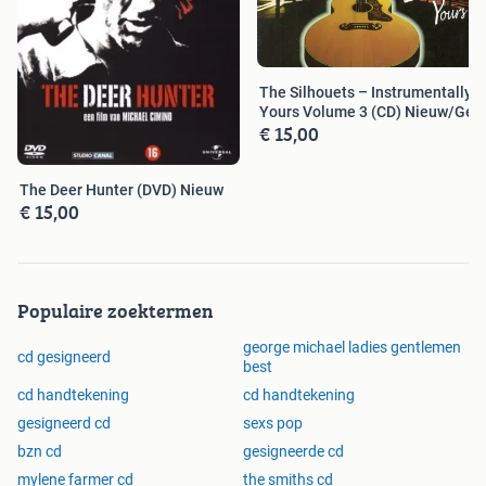
The Silhouets – Instrumentally
Yours Volume 3 (CD) Nieuw/Ge
€ 15,00
The Deer Hunter (DVD) Nieuw
€ 15,00
Populaire zoektermen
george michael ladies gentlemen
cd gesigneerd
best
cd handtekening
cd handtekening
gesigneerd cd
sexs pop
bzn cd
gesigneerde cd
mylene farmer cd
the smiths cd