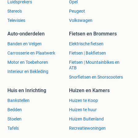
Luidsprekers
Opel
Stereo's
Peugeot
Televisies
Volkswagen
Auto-onderdelen
Fietsen en Brommers
Banden en Velgen
Elektrische fietsen
Carrosserie en Plaatwerk
Fietsen | Bakfietsen
Motor en Toebehoren
Fietsen | Mountainbikes en
ATB
Interieur en Bekleding
Snorfietsen en Snorscooters
Huis en Inrichting
Huizen en Kamers
Bankstellen
Huizen te Koop
Bedden
Huizen te huur
Stoelen
Huizen Buitenland
Tafels
Recreatiewoningen