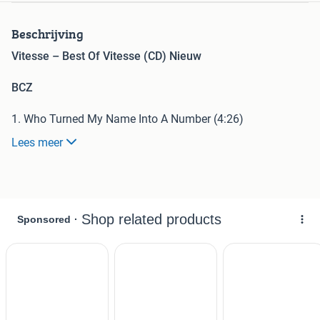
Beschrijving
Vitesse – Best Of Vitesse (CD) Nieuw
BCZ
1. Who Turned My Name Into A Number (4:26)
2. Lost (3:31)
Lees meer
3. Julia (3:13)
4. Sin City (3:35)
5. Runaway (3:48)
6. Bolero (3:55)
7. You Turn Me On (3:00)
8. Rosalyn (3:13)
9. Rock & Roll Band (2:59)
10. Good Lookin’ (3:28)
11. I Don’t Loose A Friend (3:15)
12. Spanish Heat (5:03)
13. Keepin’ Me Alive (4:22)