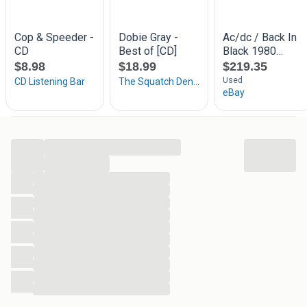
14. Highway Love (3:18)
Bespaar portokosten bekijk ook mijn andere advertenties.
...
...
...
...
...
...
...
...
...
...
...
...