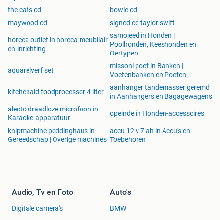
the cats cd
bowie cd
maywood cd
signed cd taylor swift
samojeed in Honden |
horeca outlet in horeca-meubilair-
Poolhonden, Keeshonden en
en-inrichting
Oertypen
missoni poef in Banken |
aquarelverf set
Voetenbanken en Poefen
aanhanger tandemasser geremd
kitchenaid foodprocessor 4 liter
in Aanhangers en Bagagewagens
alecto draadloze microfoon in
opeinde in Honden-accessoires
Karaoke-apparatuur
knipmachine peddinghaus in
accu 12 v 7 ah in Accu's en
Gereedschap | Overige machines
Toebehoren
Audio, Tv en Foto
Auto's
Digitale camera's
BMW