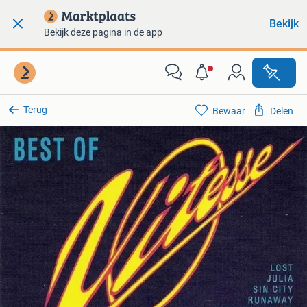
Bekijk
Bekijk deze pagina in de app
Terug
Bewaar
Delen