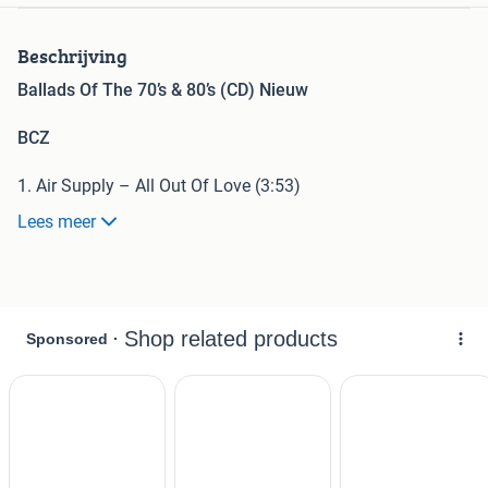
Beschrijving
Ballads Of The 70’s & 80’s (CD) Nieuw
BCZ
1. Air Supply – All Out Of Love (3:53)
2. Hall & Oates – I Can’t Go For That (No Can Do) (4:56)
Lees meer
3. Paul Young – Everytime You Go Away (4:25)
4. Rick Astley – When I Fall In Love (3:02)
5. Smokie – Lay Back In The Arms Of Someone (4:05)
6. Styx – Babe (4:23)
7. Starship – Sara (4:41)
8. Jim Diamond – I Should Have Known Better (3:49)
9. Lois Lane – My Best Friend (4:19)
10. Nilsson – Without You (3:16)
11. Bangles – Eternal Flame (3:56)
12. Chris De Burgh – The Lady In Red (4:09)
13. Stealers Wheel – Late Again (3:11)