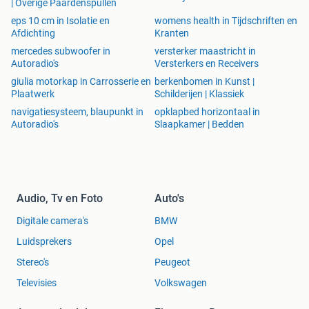
| Overige Paardenspullen
eps 10 cm in Isolatie en
womens health in Tijdschriften en
Afdichting
Kranten
mercedes subwoofer in
versterker maastricht in
Autoradio's
Versterkers en Receivers
giulia motorkap in Carrosserie en
berkenbomen in Kunst |
Plaatwerk
Schilderijen | Klassiek
navigatiesysteem, blaupunkt in
opklapbed horizontaal in
Autoradio's
Slaapkamer | Bedden
Audio, Tv en Foto
Auto's
Digitale camera's
BMW
Luidsprekers
Opel
Stereo's
Peugeot
Televisies
Volkswagen