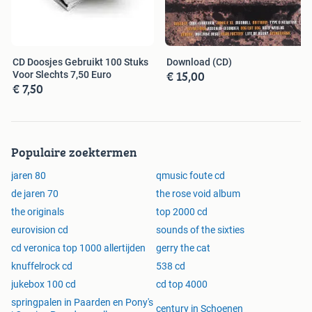
CD Doosjes Gebruikt 100 Stuks
Download (CD)
€ 15,00
Voor Slechts 7,50 Euro
€ 7,50
Populaire zoektermen
jaren 80
qmusic foute cd
de jaren 70
the rose void album
the originals
top 2000 cd
eurovision cd
sounds of the sixties
cd veronica top 1000 allertijden
gerry the cat
knuffelrock cd
538 cd
jukebox 100 cd
cd top 4000
springpalen in Paarden en Pony's
century in Schoenen