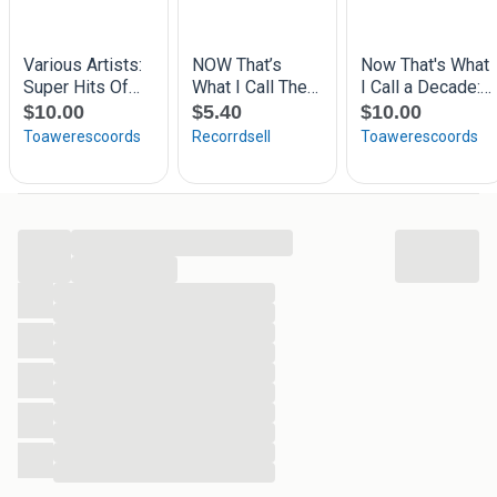
14. Roger Daltry – Without Your Love (3:17)
15. Carlos Santana & Willie Nelson – They All Went To
Mexico (4:43)
16. Alice Cooper – How You Gonna See Me Now (3:52)
17. Randy Vanwarmer – Just When I Needed You Most
(4:01)
18. Glenn Medeiros – Nothing’s Gonna Change My Love
For You (3:48)
Bespaar portokosten bekijk ook mijn andere advertenties.
...
...
...
...
...
...
...
...
...
...
...
...