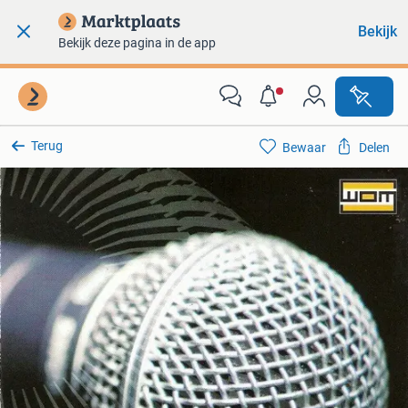
Bekijk
Bekijk deze pagina in de app
Terug
Bewaar
Delen