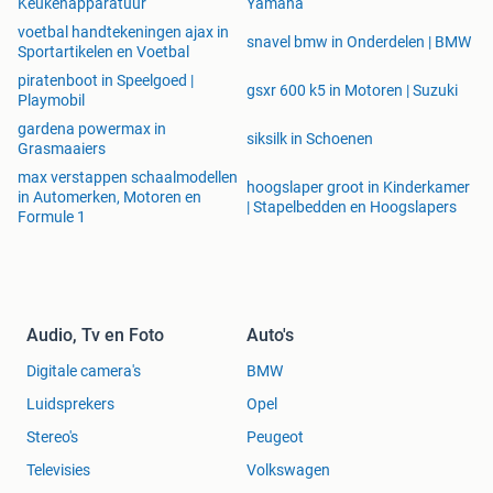
Keukenapparatuur
Yamaha
voetbal handtekeningen ajax in
snavel bmw in Onderdelen | BMW
Sportartikelen en Voetbal
piratenboot in Speelgoed |
gsxr 600 k5 in Motoren | Suzuki
Playmobil
gardena powermax in
siksilk in Schoenen
Grasmaaiers
max verstappen schaalmodellen
hoogslaper groot in Kinderkamer
in Automerken, Motoren en
| Stapelbedden en Hoogslapers
Formule 1
Audio, Tv en Foto
Auto's
Digitale camera's
BMW
Luidsprekers
Opel
Stereo's
Peugeot
Televisies
Volkswagen