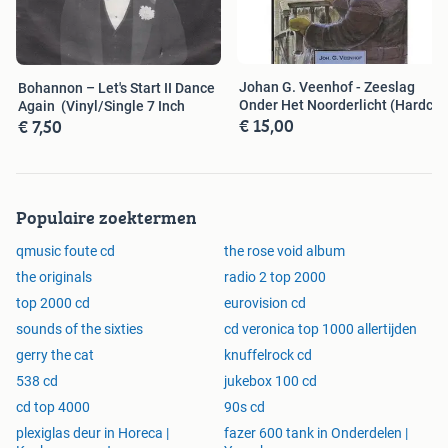
Johan G. Veenhof - Zeeslag
Bohannon – Let's Start II Dance
Onder Het Noorderlicht (Hardc
Again (Vinyl/Single 7 Inch
€ 15,00
€ 7,50
Populaire zoektermen
qmusic foute cd
the rose void album
the originals
radio 2 top 2000
top 2000 cd
eurovision cd
sounds of the sixties
cd veronica top 1000 allertijden
gerry the cat
knuffelrock cd
538 cd
jukebox 100 cd
cd top 4000
90s cd
plexiglas deur in Horeca |
fazer 600 tank in Onderdelen |