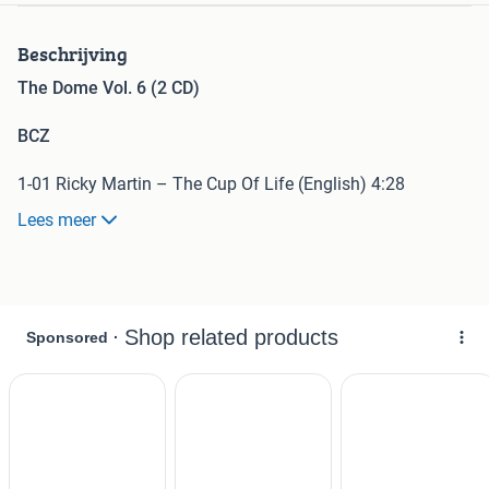
Beschrijving
The Dome Vol. 6 (2 CD)
BCZ
1-01 Ricky Martin – The Cup Of Life (English) 4:28
1-02 Savage Garden – Truly Madly Deeply 4:39
Lees meer
1-03 4 The Cause – Stand By Me 3:44
1-04 Aaron Carter – Surfin' USA (Johnny Jam & Delgado
Mix) 3:16
1-05 Modern Talking – You're My Heart, You're My Soul
(Modern Talking Mix '98) 3:17
1-06 Sqeezer – Without You (Radio Video Single) 3:39
1-07 Ace Of Base – Life Is A Flower (Original Version) 3:45
1-08 Blümchen – Blaue Augen 3:46
1-09 Caught In The Act – Baby Come Back (Radio Edit)
3:30
1-10 Destiny's Child – No, No, No Part 2 Featuring Wyclef