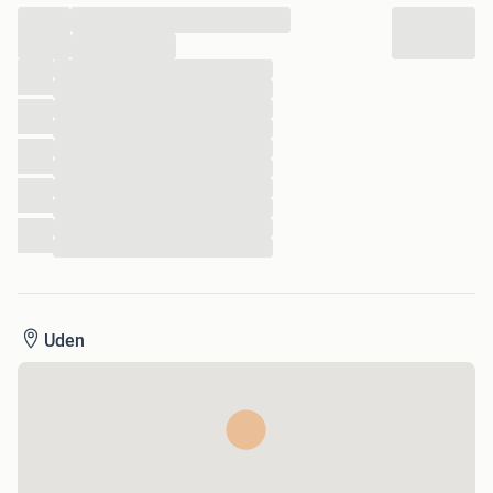
...
...
...
...
...
...
...
...
...
...
...
...
Uden