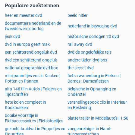
Populaire zoektermen
heer en meester dvd
beeld hitler
documentaire nederland en de
nederland in beweging dvd
tweede wereldoorlog
jeuk dvd
historische oorlogen 20 dvd
dvd in europa geert mak
rail away dvd
een schitterend ongeluk dvd
dvd de ongelofelijke reis
dvd een schitterend ongeluk
andere tijden dvd box
national geographic dvd box
the secret dvd
mini pannetjes vos in Keuken |
fiets zwanenburg in Fietsen |
Potten en Pannen
Dames | Damesfietsen
alfa 146 ti in Auto's | Folders en
belgische in Ophanging en
Tijdschriften
Onderstel
hete kolen compleet in
versnellingspook clio in Interieur
Kookboeken
en Bekleding
bobike voorzitje in
platte trailer in Modelauto's | 1:50
Fietsaccessoires | Fietsstoeltjes
gezocht kruidvat in Poppetjes en
voegenreiniger in Hand-
Figuurtjes
tuingereedschap