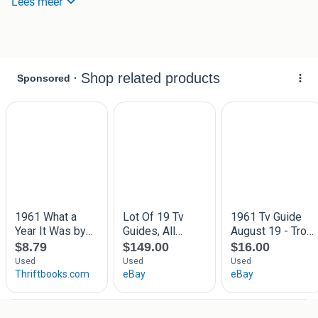
Lees meer
1961: Het jaar van uw geboorte. Wat gebeurde er verder in
dit bijzondere jaar? De Inauguratie van John F. Kennedy,
Anton Geesink werd wereldkampioen judo en de eerste
mens in de ruimte. Al deze en nog veel meer unieke
gebeurtenissen zijn op film vastgelegd door het
Polygoonjournaal. Wat gebeurde er in uw geboortejaar
1961? Hoe zag het leven er toen uit? Deze DVD laat het u
zien. U kunt naar hartelust zwerven door meer dan een uur
aan filmbeelden, langs al die speciale momenten uit 1961.
Is 1961 uw geboortejaar? Dan mag u deze DVD niet
missen!
Bespaar portokosten bekijk ook mijn andere advertenties