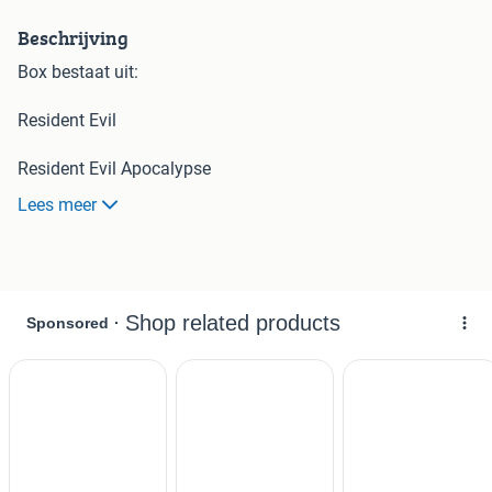
Beschrijving
Box bestaat uit:
Resident Evil
Resident Evil Apocalypse
Lees meer
Resident Evil Extinction
Resident Evil After Lice 3D ( inclusief 3D brillen)
DVD's zijn in prima staat
Nederlands ondertiteld
Portokosten koper