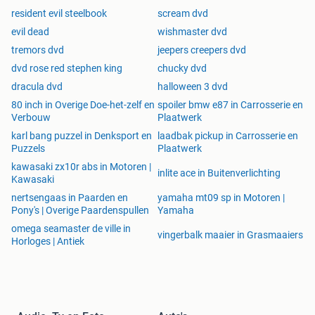
resident evil steelbook
scream dvd
evil dead
wishmaster dvd
tremors dvd
jeepers creepers dvd
dvd rose red stephen king
chucky dvd
dracula dvd
halloween 3 dvd
80 inch in Overige Doe-het-zelf en
spoiler bmw e87 in Carrosserie en
Verbouw
Plaatwerk
karl bang puzzel in Denksport en
laadbak pickup in Carrosserie en
Puzzels
Plaatwerk
kawasaki zx10r abs in Motoren |
inlite ace in Buitenverlichting
Kawasaki
nertsengaas in Paarden en
yamaha mt09 sp in Motoren |
Pony's | Overige Paardenspullen
Yamaha
omega seamaster de ville in
vingerbalk maaier in Grasmaaiers
Horloges | Antiek