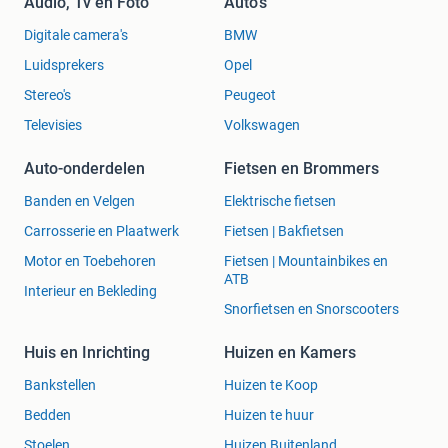
Audio, Tv en Foto
Auto's
Digitale camera's
BMW
Luidsprekers
Opel
Stereo's
Peugeot
Televisies
Volkswagen
Auto-onderdelen
Fietsen en Brommers
Banden en Velgen
Elektrische fietsen
Carrosserie en Plaatwerk
Fietsen | Bakfietsen
Motor en Toebehoren
Fietsen | Mountainbikes en
ATB
Interieur en Bekleding
Snorfietsen en Snorscooters
Huis en Inrichting
Huizen en Kamers
Bankstellen
Huizen te Koop
Bedden
Huizen te huur
Stoelen
Huizen Buitenland