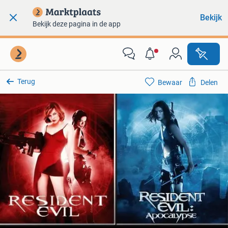
Bekijk
Bekijk deze pagina in de app
Terug
Bewaar
Delen