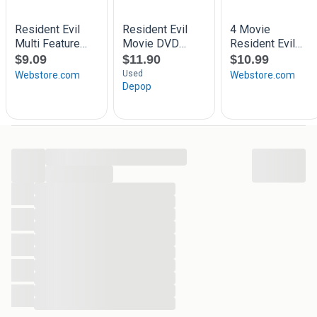
...
...
...
...
...
...
...
...
...
...
...
...